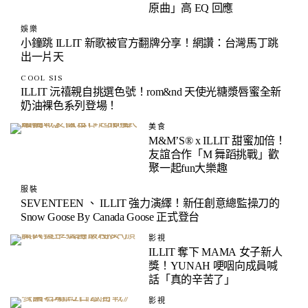
原曲」高 EQ 回應
娛樂
小鐘跳 ILLIT 新歌被官方翻牌分享！網讚：台灣馬丁跳
出一片天
COOL SIS
ILLIT 沅禧親自挑選色號！rom&nd 天使光糖漿唇蜜全新
奶油裸色系列登場！
美食
M&M’S® x ILLIT 甜蜜加倍！
友誼合作「M 舞蹈挑戰」歡
聚一起fun大樂趣
服裝
SEVENTEEN 、 ILLIT 強力演繹！新任創意總監操刀的
Snow Goose By Canada Goose 正式登台
影視
ILLIT 奪下 MAMA 女子新人
獎！YUNAH 哽咽向成員喊
話「真的辛苦了」
影視