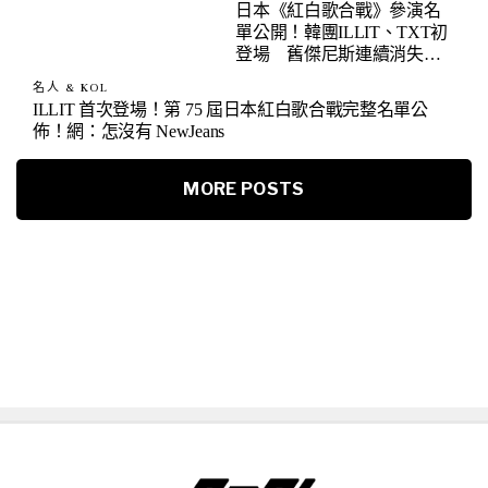
日本《紅白歌合戰》參演名
單公開！韓團ILLIT、TXT初
登場 舊傑尼斯連續消失兩
年
名人 & KOL
ILLIT 首次登場！第 75 屆日本紅白歌合戰完整名單公
佈！網：怎沒有 NewJeans
MORE POSTS