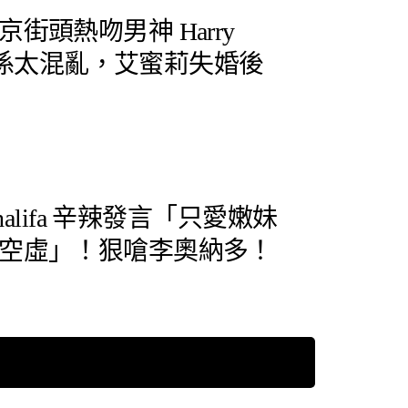
街頭熱吻男神 Harry
三角關係太混亂，艾蜜莉失婚後
halifa 辛辣發言「只愛嫩妹
空虛」！狠嗆李奧納多！