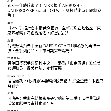
服裝
延期一年終於來了！ NIKE 攜手 AMBUSH、
UNDERCOVER、sacai、Off-White 奧運時尚系列即將發
售！
美食
《WAT》插旗台中勤美綠園道！全新打造在地名產「東
泉辣椒醬」特色雞尾酒，好想試試！
服裝
台灣販售預告｜全新 BAPE X COACH 聯名系列再推一
波，全系列商品、上市日期完整曝光！
運動賽事
最辣田徑選手只是其中之一！盤點「東京奧運」五位美
女運動員，最美焦點非她們莫屬！
BEANFUNTREND
峮峮熱跳 29 秒抖鷹舞要粉絲找亮點！ 網全歪樓：眼裡只
有鞋子
影視
《洛基》季末完結藏彩蛋確定續訂第二季！ 克里斯漢斯
沃驚喜獻聲為青蛙索爾配音