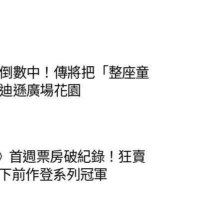
倒數中！傳將把「整座童
迪遜廣場花園
5》首週票房破紀錄！狂賣
，擠下前作登系列冠軍