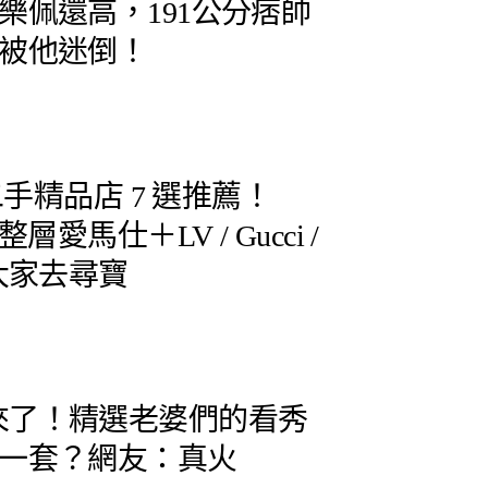
樂佩還高，191公分痞帥
被他迷倒！
二手精品店 7 選推薦！
層愛馬仕＋LV / Gucci /
大家去尋寶
sa 都來了！精選老婆們的看秀
一套？網友：真火