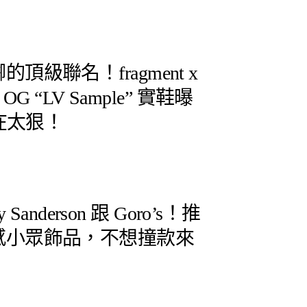
上腳的頂級聯名！fragment x
igh OG “LV Sample” 實鞋曝
在太狠！
anderson 跟 Goro’s！推
2 質感小眾飾品，不想撞款來