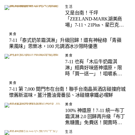
買到！
生活
又是台南！千坪
「ZEELAND-MARK湖美商
場」7-11、21Plus、星巴克、
康是美一次集結！7 大亮點搶
美食
先直擊！
7-11「泰式奶茶霜淇淋」升級回歸！還有神秘綠「青蘋
果風味」思樂冰，100 元調酒冰沙限時優惠
美食
7-11 也有「木瓜牛奶霜淇
淋」經典好味道神還原，限
時「買一送一」！咀嚼系
「和風葛粉」新冰飲也很
美食
推！
7-11 第 7,000 間門市在台南！聯手台南晶英酒店碰撞府城
懷舊新滋味，薑汁醬油膏番茄、冰碰糖拿鐵必嚐鮮
美食
100% 神還原！7-11 統一布丁
霜淇淋 2.0 回歸再升級「布丁
焦糖醬」免費送！開賣時
間、販售資訊快筆記
生活