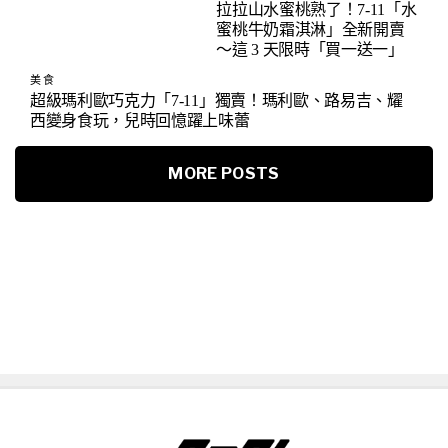
拉拉山水蜜桃熟了！7-11「水
蜜桃牛奶霜淇淋」全新開賣
～這 3 天限時「買一送一」
美食
超級瑪利歐巧克力「7-11」獨賣！瑪利歐、路易吉、耀
西變身食玩，兒時回憶躍上味蕾
MORE POSTS