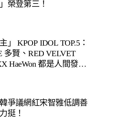
」榮登第三！
KPOP IDOL TOP.5：
 多賢、RED VELVET
XX HaeWon 都是人間發光
韓爭議網紅宋智雅低調善
力挺！