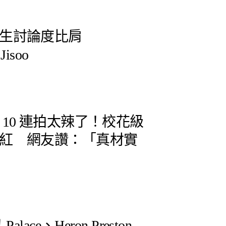
生討論度比肩
isoo
10 連拍太辣了！校花級
紅 網友讚：「真材實
lace、Heron Preston…