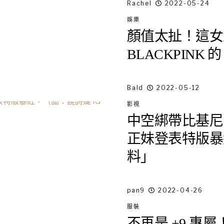
Rachel
2022-05-24
娛樂
顏值太扯！這女
BLACKPINK 的 J
Bald
2022-05-12
影視
中空綁帶比基尼 
正妹登表特版暴
料」
pan9
2022-04-26
服裝
不再是 +9 專屬！Pa