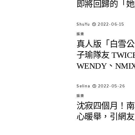
即將回歸的「她
ShuYu
2022-06-15
娛樂
真人版「白雪公主」 
子瑜隊友 TWICE
WENDY、NMI
機！
Selina
2022-05-26
娛樂
沈寂四個月！南
心暖舉，引網友