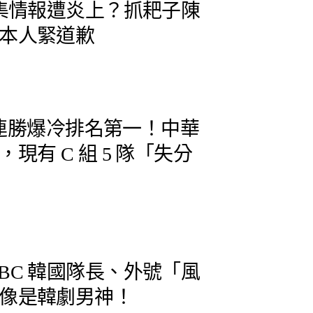
蒐集情報遭炎上？抓耙子陳
本人緊道歉
2 連勝爆冷排名第一！中華
現有 C 組 5 隊「失分
BC 韓國隊長、外號「風
像是韓劇男神！