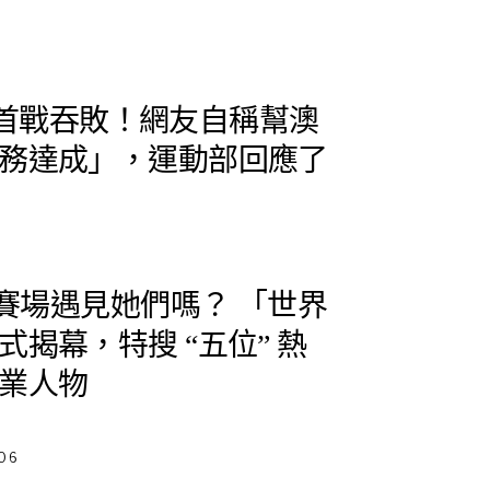
 台灣首戰吞敗！網友自稱幫澳
務達成」，運動部回應了
 賽場遇見她們嗎？ 「世界
揭幕，特搜 “五位” 熱
業人物
06