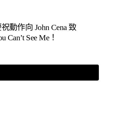
作向 John Cena 致
Can’t See Me！