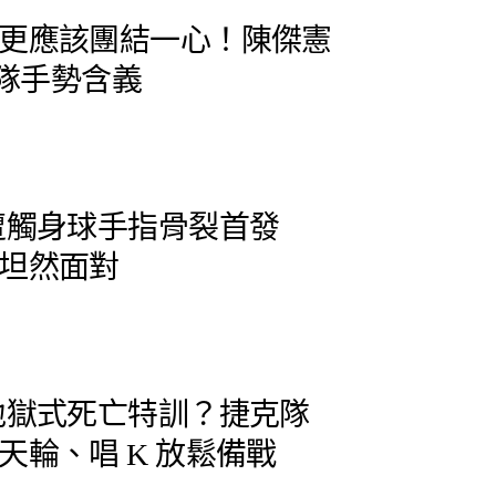
更應該團結一心！陳傑憲
華隊手勢含義
遭觸身球手指骨裂首發
坦然面對
地獄式死亡特訓？捷克隊
天輪、唱 K 放鬆備戰