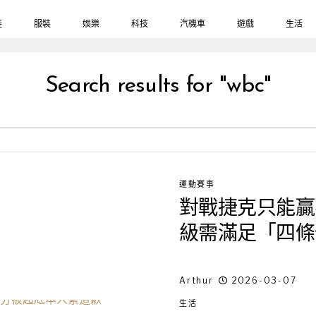
鞋
服裝
娛樂
科技
汽機車
遊戲
生活
Search results for "wbc"
運動賽事
對戰捷克只能贏
級需滿足「四條
Arthur
2026-03-07
生活