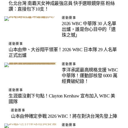
化北台灣 南霸天女神成最強店員 快手選眼鏡穿搭 粉絲
讚：直接包下10支！
運動賽事
2026 WBC 中華隊 30 人名單
出爐，誰是你心目中的「遺
珠之憾」
運動賽事
山本由伸、大谷翔平領軍！2026 WBC 日本隊 29 人名單
正式出爐
運動賽事
李洋承諾最高規格支援 WBC
中華隊！運動部核發 6000 萬
經費破紀錄！
運動賽事
生涯還沒劃下句點！Clayton Kershaw 宣布加入 WBC 美
國隊
運動賽事
山本由伸確定參戰 2026 WBC！將在對決台灣先發上陣
運動賽事