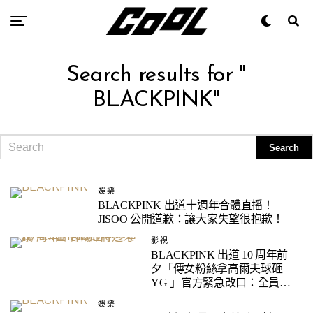
Search results for "
BLACKPINK"
娛樂
BLACKPINK 出道十週年合體直播！
JISOO 公開道歉：讓大家失望很抱歉！
影視
BLACKPINK 出道 10 周年前
夕「傳女粉絲拿高爾夫球砸
YG 」官方緊急改口：全員出
席見面會！
娛樂