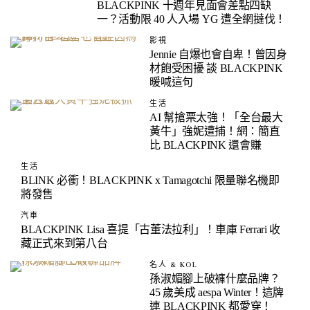
BLACKPINK 十週年見面會差點四缺
一？活動限 40 人入場 YG 遭全網撻伐！
影視
Jennie 自爆也會自卑！曾因身
材飽受困擾 談 BLACKPINK
暖喊這句
生活
AI 幫搶票太強！「全台最大
黃牛」強妮遭捕！網：簡直
比 BLACKPINK 還會賺
生活
BLINK 必衝！BLACKPINK x Tamagotchi 限量聯名機即
將發售
汽車
BLACKPINK Lisa 喜提「古董法拉利」！車庫 Ferrari 收
藏正式來到第八台
名人 & KOL
孫淑媚腳上破褲什麼品牌？
45 歲美成 aespa Winter！這牌
連 BLACKPINK 都愛穿！