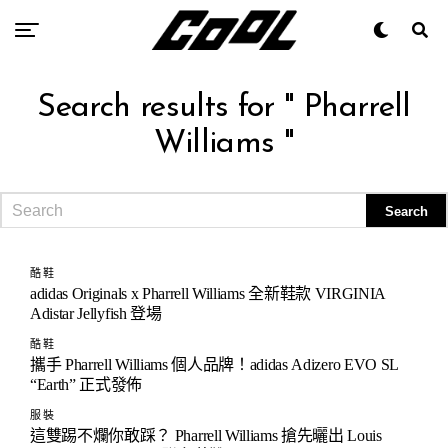
Search results for " Pharrell
Williams "
酷鞋
adidas Originals x Pharrell Williams 全新鞋款 VIRGINIA
Adistar Jellyfish 登場
酷鞋
攜手 Pharrell Williams 個人品牌！adidas Adizero EVO SL
“Earth” 正式發佈
服裝
這雙踢不爛你敢踩？ Pharrell Williams 搶先曬出 Louis