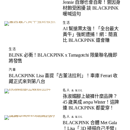
Jennie 自爆也會自卑！曾因身
材飽受困擾 談 BLACKPINK
暖喊這句
生活
AI 幫搶票太強！「全台最大
黃牛」強妮遭捕！網：簡直
比 BLACKPINK 還會賺
生活
BLINK 必衝！BLACKPINK x Tamagotchi 限量聯名機即
將發售
汽車
BLACKPINK Lisa 喜提「古董法拉利」！車庫 Ferrari 收
藏正式來到第八台
名人 & KOL
孫淑媚腳上破褲什麼品牌？
45 歲美成 aespa Winter！這牌
連 BLACKPINK 都愛穿！
名人 & KOL
BLACKPINK 合體 Met Gala
！Lisa「 3D 掃描自己手臂」