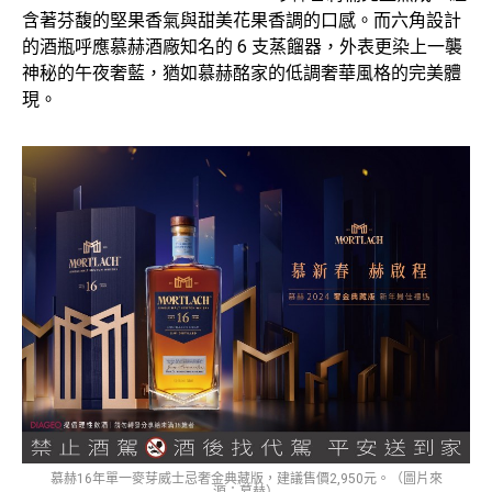
含著芬馥的堅果香氣與甜美花果香調的口感。而六角設計
的酒瓶呼應慕赫酒廠知名的 6 支蒸餾器，外表更染上一襲
神秘的午夜奢藍，猶如慕赫酩家的低調奢華風格的完美體
現。
慕赫16年單一麥芽威士忌奢金典藏版，建議售價2,950元。（圖片來