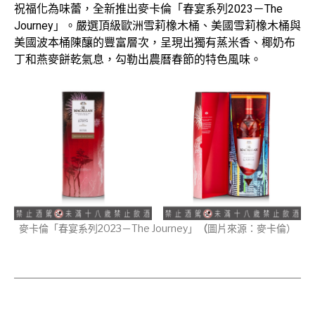
祝福化為味蕾，全新推出麥卡倫「春宴系列2023－The
Journey」。嚴選頂級歐洲雪莉橡木桶、美國雪莉橡木桶與
美國波本桶陳釀的豐富層次，呈現出獨有蒸米香、椰奶布
丁和燕麥餅乾氣息，勾勒出農曆春節的特色風味。
麥卡倫「春宴系列2023－The Journey」
（
圖片來源：麥卡倫）