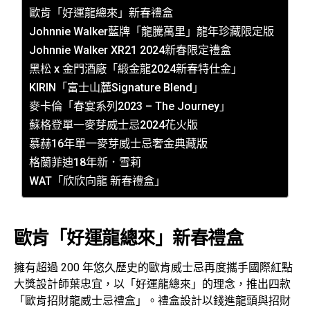
歐肯「好運龍總來」新春禮盒
Johnnie Walker藍牌「龍騰萬里」龍年珍藏限定版
Johnnie Walker XR21 2024新春限定禮盒
黑松 x 金門酒廠「緞金龍2024新春特仕金」
KIRIN「富士山麓Signature Blend」
麥卡倫「春宴系列2023 – The Journey」
蘇格登單一麥芽威士忌2024花火版
慕赫16年單一麥芽威士忌奢金典藏版
格蘭菲迪18年新．雪莉
WAT「欣欣向龍 新春禮盒」
歐肯「好運龍總來」新春禮盒
擁有超過 200 年悠久歷史的歐肯威士忌再度攜手國際紅點
大獎設計師葉忠宜，以「好運龍總來」的理念，推出四款
「歐肯招財龍威士忌禮盒」。禮盒設計以錢進龍頭與招財