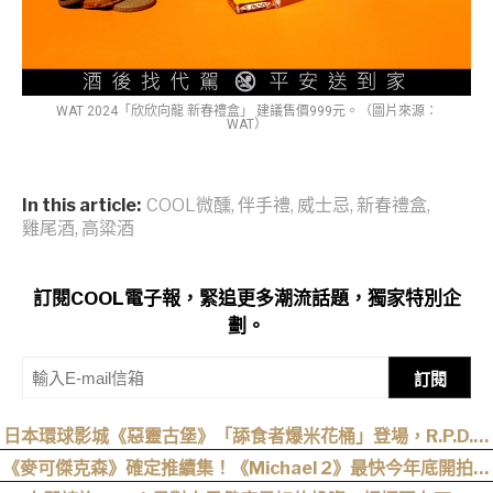
WAT 2024「欣欣向龍 新春禮盒」 建議售價999元。（圖片來源：
WAT）
In this article:
COOL微醺
,
伴手禮
,
威士忌
,
新春禮盒
,
雞尾酒
,
高粱酒
訂閱COOL電子報，緊追更多潮流話題，獨家特別企
劃。
訂閱
日本環球影城《惡靈古堡》「舔食者爆米花桶」登場，R.P.D.制
服周邊同步公開
《麥可傑克森》確定推續集！《Michael 2》最快今年底開拍、