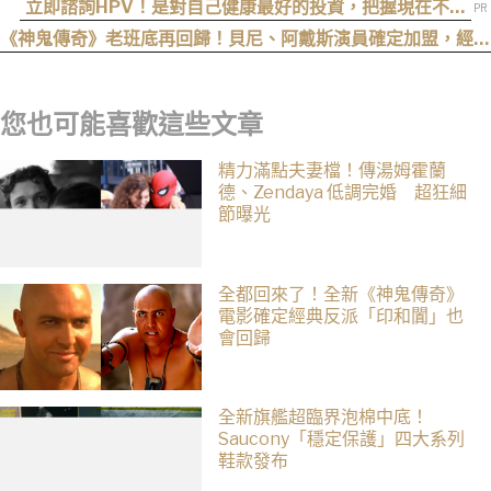
上映時間曝光
立即諮詢HPV！是對自己健康最好的投資，把握現在不嫌
晚！
《神鬼傳奇》老班底再回歸！貝尼、阿戴斯演員確定加盟，經典
三部曲陣容持續集結
您也可能喜歡這些文章
精力滿點夫妻檔！傳湯姆霍蘭
德、Zendaya 低調完婚 超狂細
節曝光
全都回來了！全新《神鬼傳奇》
電影確定經典反派「印和闐」也
會回歸
全新旗艦超臨界泡棉中底！
Saucony「穩定保護」四大系列
鞋款發布