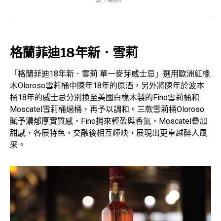
源：慕赫）
格蘭菲迪18年新．雪莉
「格蘭菲迪18年新．雪莉 單一麥芽威士忌」選用歐洲紅橡
木Oloroso雪莉桶中陳年18年的原酒，另外將陳年於波本
桶18年的威士忌分別換至美國白橡木製的Fino雪莉桶和
Moscatel雪莉桶過桶，再予以調和。三款雪莉桶Oloroso
賦予濃郁厚實質感，Fino捎來輕盈與香氣，Moscatel疊加
甜感，各展特色，交融後相互輝映，展現出更卓越醉人風
采。