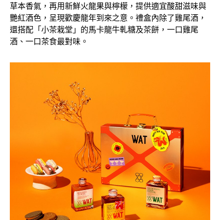
草本香氣，再用新鮮火龍果與檸檬，提供適宜酸甜滋味與
艷紅酒色，呈現歡慶龍年到來之意。禮盒內除了雞尾酒，
還搭配「小茶栽堂」的馬卡龍牛軋糖及茶餅，一口雞尾
酒、一口茶食最對味。