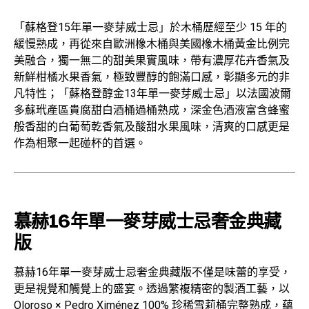
「蘇格登15年單一麥芽威士忌」於木桶歷經至少 15 年的
緩慢熟成，再從來自歐洲橡木桶與美國橡木桶黃金比例完
美融合，獨一無二的甜美果實風味，帶有濃厚花卉香氣及
新鮮柑橘水果香氣，極致豐醇的飽滿口感，彰顯多元的非
凡特性；「蘇格登醇金13年單一麥芽威士忌」以法國波爾
多蘇玳產區貴腐甜白酒桶過桶熟成，深金色酒液富含蜂蜜
般香甜的白葡萄乾香氣及酸甜水果風味，清爽的口感更是
作為相聚一起碰杯的首選。
慕赫16年單一麥芽威士忌奢金典藏
版
慕赫16年單一麥芽威士忌奢金典藏版不僅是味蕾的享受，
更是視覺和觸覺上的盛宴。透過繁複精密的製酒工藝，以
Oloroso × Pedro Ximénez 100% 珍稀雪莉桶完整熟成，蘊