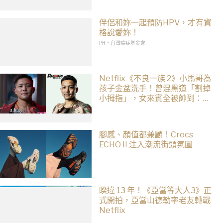
伴侶和妳一起預防HPV，才有資
格說愛妳！
PR・台灣癌症基金會
Netflix《不良一族 2》小馬哥為
孩子金盆洗手！曾混黑道「割掉
小拇指」，女來賓全被帥到：超
有骨氣
腳感、顏值都兼顧！Crocs
ECHO II 注入潮流街頭氛圍
睽違 13 年！《亞當等大人3》正
式開拍，亞當山德勒率老友轉戰
Netflix