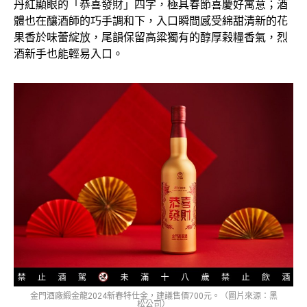
丹紅顯眼的「恭喜發財」四字，極具春節喜慶好寓意；酒
體也在釀酒師的巧手調和下，入口瞬間感受綿甜清新的花
果香於味蕾綻放，尾韻保留高粱獨有的醇厚榖糧香氣，烈
酒新手也能輕易入口。
金門酒廠緞金龍2024新春特仕金，建議售價700元。（圖片來源：黑
松公司）