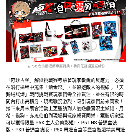
▲P5X 台北動漫節專屬特典，參與任務通通送給你
「奇珍古堡」解謎挑戰賽考驗著玩家敏銳的反應力，必須
在潛行過程中蒐集「鑄金幣」，並躲避敵人的視線；「天
鵝絨試煉」戰鬥挑戰賽玩家們需全神貫注，並在有限的時
間內打出高積分，現場戰況激烈，吸引玩家們前來同歡！
接下來周末展會活動上更邀請到人氣遊戲實況主懶貓、月
希、龜狗、赤鬼伯伯到現場與玩家競賽同樂，獲勝玩家還
可以獲得限量 P5X 主人公剪影短T、P5T NS 普通盒裝
版、P3R 普通盒裝版、P5X 周邊盲盒等豐富遊戲精美周邊