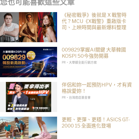
您也可能喜歡這些文章
《秘密戰爭》後就是 X 戰警時
代？MCU《X戰警》重啟版卡
司、上映時間與最新爆料整理
009829掌握AI關鍵 大華韓國
KOSPI 50今強勢開募
PR・大華銀全能行銷方案
伴侶和妳一起預防HPV，才有資
格說愛妳！
PR・台灣癌症基金會
更輕、更彈、更穩！ASICS GT-
2000 15 全面進化登場