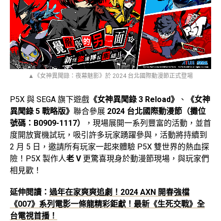
▲《女神異聞錄：夜幕魅影》於 2024 台北國際動漫節正式登場
P5X 與 SEGA 旗下遊戲
《女神異聞錄 3 Reload》
、
《女神
異聞錄 5 戰略版》
聯合參展
2024 台北國際動漫節（攤位
號碼：B0909-1117）
，現場展開一系列豐富的活動，並首
度開放實機試玩，吸引許多玩家踴躍參與，活動將持續到
2 月 5 日，邀請所有玩家一起來體驗 P5X 雙世界的熱血探
險！P5X 製作人
老 V
更驚喜現身於動漫節現場，與玩家們
相見歡！
延伸閱讀：
過年在家爽爽追劇！2024 AXN 開春強檔
《007》系列電影一條龍精彩鉅獻！最新《生死交戰》全
台電視首播！