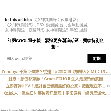
In this article:
《女神異聞錄：夜幕魅影》
,
《女神異聞錄5》
,
P5X
,
動漫展
,
台北國際動漫展
,
女神異聞錄：夜幕魅影
,
女神異聞錄5
,
手遊
,
遊戲
訂閱COOL電子報，緊追更多潮流話題，獨家特別企
劃。
訂閱
Zendaya 千黛亞是誰？從迪士尼童星到《蜘蛛人》MJ：13 歲
出道後幾乎沒有完整休假
腳感、顏值都兼顧！Crocs ECHO II 注入潮流街頭氛圍
立即諮詢HPV！是對自己健康最好的投資，把握現在不嫌
晚！
《蜘蛛人：重生日》幕後資訊整理！電影原有「經典反派大混
戰」，湯姆點名想跟「霹靂火」合作！邁爾斯注定加入 MCU