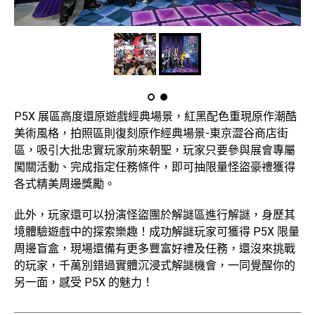
P5X 展區高度還原遊戲經典場景，紅黑配色重現原作潮酷
美術風格，拍照區則復刻原作經典場景-東京澀谷商店街
區，吸引大批忠實玩家前來朝聖，玩家只要參與展會專屬
闖關活動、完成指定任務條件，即可抽限量怪盜豪禮獲得
各式精美周邊獎勵。
此外，玩家還可以扮演怪盜團於解謎區進行解謎，身歷其
境體驗遊戲中的探索樂趣！成功解謎玩家可獲得 P5X 限量
周邊盲盒，現場還備有更多豐富好禮及任務，還沒來挑戰
的玩家，千萬別錯過實體沉浸式解謎機會，一同覺醒你的
另一面，感受 P5X 的魅力！