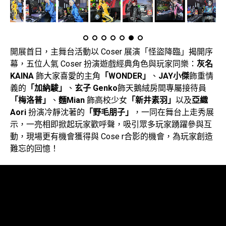
開展首日，主舞台活動以 Coser 展演「怪盜降臨」揭開序
幕，五位人氣 Coser 扮演遊戲經典角色與玩家同樂：
灰名
KAINA
飾大家喜愛的主角
「WONDER」
、
JAY小傑
飾重情
義的
「加納駿」
、
玄子 Genko
飾天鵝絨房間專屬接待員
「梅洛普」
、
麵Mian
飾高校少女
「新井素羽」
以及
亞織
Aori
扮演冷靜沈著的
「野毛朋子」
，一同在舞台上走秀展
示，一亮相即掀起玩家歡呼聲，吸引眾多玩家踴躍參與互
動，現場更有機會獲得與 Cose r合影的機會，為玩家創造
難忘的回憶！