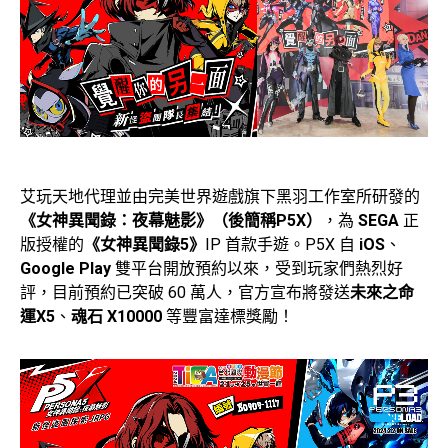
艾玩天地代理並由完美世界遊戲旗下黑羽工作室所研發的
《女神異聞錄：夜幕魅影》（後簡稱P5X）
，為
SEGA
正
版授權的
《女神異聞錄5》
IP 首款手遊。P5X 自
iOS
、
Google Play
雙平台開放預約以來，受到玩家們熱烈好
評，目前預約已突破 60 萬人，官方宣布將發送
未來之命
運X5
、
魂石 X10000
等豐富達標獎勵！