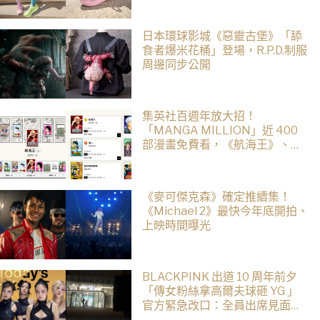
日本環球影城《惡靈古堡》「舔
食者爆米花桶」登場，R.P.D.制服
周邊同步公開
集英社百週年放大招！
「MANGA MILLION」近 400
部漫畫免費看，《航海王》、
《火影忍者》支援逾百種語言
《麥可傑克森》確定推續集！
《Michael 2》最快今年底開拍、
上映時間曝光
BLACKPINK 出道 10 周年前夕
「傳女粉絲拿高爾夫球砸 YG 」
官方緊急改口：全員出席見面
會！