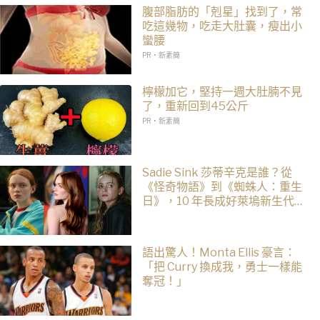
腹部脂肪的「剋星」找到了，常
吃這幾物，吃走大肚囊，瘦出小
蠻腰
PR・新素簡
檸檬加它，堅持一週大肚腩不見
了，重新回到45公斤
PR・新素簡
Sadie Sink 莎蒂辛克是誰？從
《怪奇物語》到《蜘蛛人：重生
日》，10 年長成好萊塢新生代女
星
語出驚人！Monta Ellis 豪言：
「把 Curry 換成我，勇士一樣能
奪冠！」