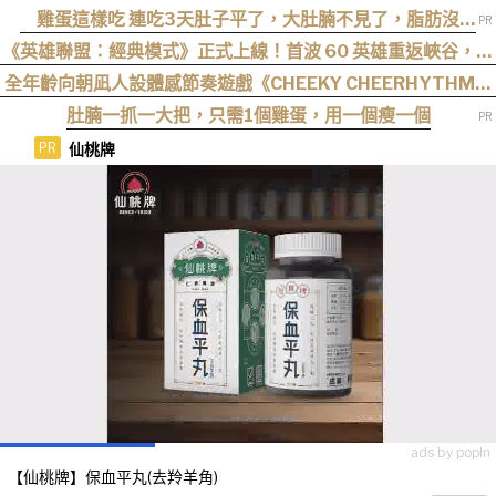
雞蛋這樣吃 連吃3天肚子平了，大肚腩不見了，脂肪沒
了！
《英雄聯盟：經典模式》正式上線！首波 60 英雄重返峽谷，阿
卡莉、凱能、慎下一波加入
全年齡向朝凪人設體感節奏遊戲《CHEEKY CHEERHYTHM》
2027 年登上 Steam！被女高中生狂嗆雜魚還得繼續跳！
肚腩一抓一大把，只需1個雞蛋，用一個瘦一個
仙桃牌
PR
ads by popIn
【仙桃牌】保血平丸(去羚羊角)