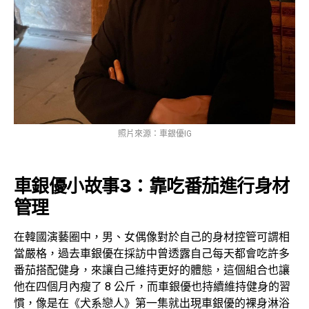
照片來源：車銀優IG
車銀優小故事3：靠吃番茄進行身材
管理
在韓國演藝圈中，男、女偶像對於自己的身材控管可謂相
當嚴格，過去車銀優在採訪中曾透露自己每天都會吃許多
番茄搭配健身，來讓自己維持更好的體態，這個組合也讓
他在四個月內瘦了 8 公斤，而車銀優也持續維持健身的習
慣，像是在《犬系戀人》第一集就出現車銀優的裸身淋浴