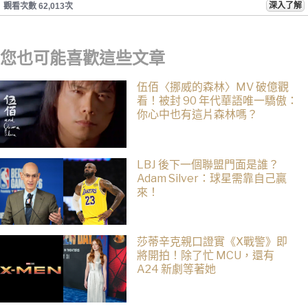
深入了解
觀看次數 62,013次
您也可能喜歡這些文章
伍佰〈挪威的森林〉MV 破億觀
看！被封 90 年代華語唯一驕傲：
你心中也有這片森林嗎？
LBJ 後下一個聯盟門面是誰？
Adam Silver：球星需靠自己贏
來！
莎蒂辛克親口證實《X戰警》即
將開拍！除了忙 MCU，還有
A24 新劇等著她