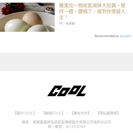
雞蛋加一物就能減掉大肚腩，堅
持一週，腰細了，瘦到你懷疑人
生！
PR・新素簡
Recommended by
【關於COOL】
、
【聯絡COOL】
、
【廣告合作】
、
【隱私權聲明】
廠商：英屬蓋曼群島商家庭傳媒股份有限公司城邦分公司
統一編號：80333064