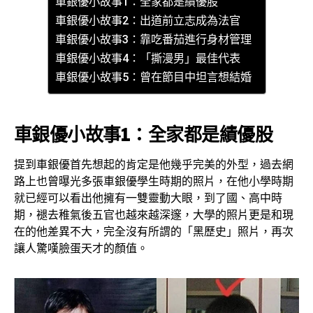
車銀優小故事1：全家都是績優股
車銀優小故事2：出道前立志成為法官
車銀優小故事3：靠吃番茄進行身材管理
車銀優小故事4：「撕漫男」最佳代表
車銀優小故事5：曾在節目中坦言想結婚
車銀優小故事1：全家都是績優股
提到車銀優首先想起的肯定是他幾乎完美的外型，過去網
路上也曾曝光多張車銀優學生時期的照片，在他小學時期
就已經可以看出他擁有一雙靈動大眼，到了國、高中時
期，褪去稚氣後五官也越來越深邃，大學的照片更是和現
在的他差異不大，完全沒有所謂的「黑歷史」照片，再次
讓人驚嘆臉蛋天才的顏值。