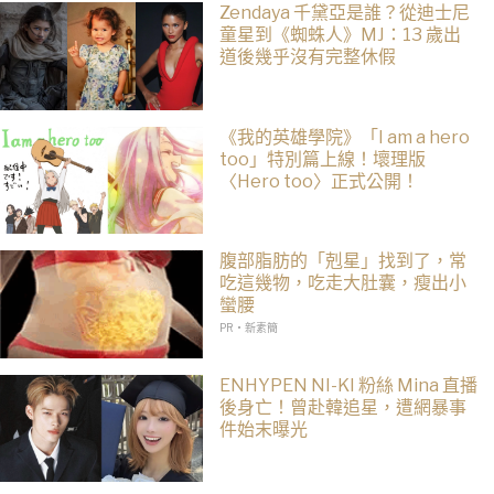
Zendaya 千黛亞是誰？從迪士尼
童星到《蜘蛛人》MJ：13 歲出
道後幾乎沒有完整休假
《我的英雄學院》「I am a hero
too」特別篇上線！壞理版
〈Hero too〉正式公開！
腹部脂肪的「剋星」找到了，常
吃這幾物，吃走大肚囊，瘦出小
蠻腰
PR・新素簡
ENHYPEN NI-KI 粉絲 Mina 直播
後身亡！曾赴韓追星，遭網暴事
件始末曝光