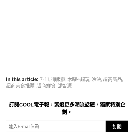
In this article:
7-11
,
御飯糰
,
木曜4超玩
,
泱泱
,
超商新品
,
超商美食推薦
,
超商鮮食
,
邰智源
訂閱COOL電子報，緊追更多潮流話題，獨家特別企
劃。
訂閱