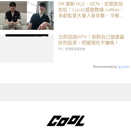
DK 連斬 HLE、GEN，近期氣勢
如虹！Lucid 感謝教練 cvMax：
多虧監督大量人身攻擊、冷嘲熱
諷
立即諮詢HPV！是對自己健康最
好的投資，把握現在不嫌晚！
PR・台灣癌症基金會
Recommended by