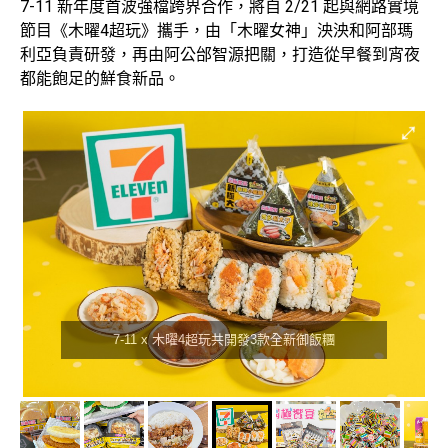
7-11 新年度首波強檔跨界合作，將自 2/21 起與網路實境
節目《木曜4超玩》攜手，由「木曜女神」泱泱和阿部瑪
利亞負責研發，再由阿公邰智源把關，打造從早餐到宵夜
都能飽足的鮮食新品。
7-11 x 木曜4超玩共開發3款全新御飯糰