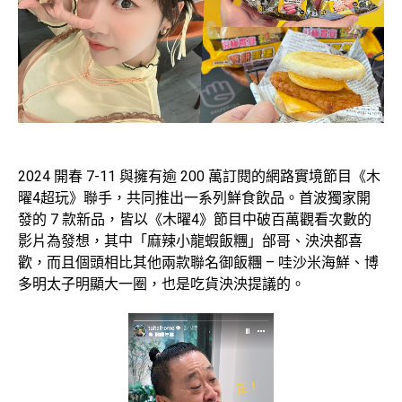
2024 開春 7-11 與擁有逾 200 萬訂閱的網路實境節目《木
曜4超玩》聯手，共同推出一系列鮮食飲品。首波獨家開
發的 7 款新品，皆以《木曜4》節目中破百萬觀看次數的
影片為發想，其中「麻辣小龍蝦飯糰」邰哥、泱泱都喜
歡，而且個頭相比其他兩款聯名御飯糰 – 哇沙米海鮮、博
多明太子明顯大一圈，也是吃貨泱泱提議的。