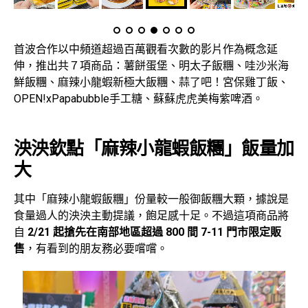
首波合作以中頻道超過百萬觀看次數的影片作為概念延
伸，推出共７項商品：薯餅蛋堡、明太子飯糰、哇沙米海
鮮飯糰、麻辣小龍蝦新極大飯糰、蒜了吧！宮保雞丁飯、
OPEN!xPapabubble手工糖、蘇蘇虎虎美梅紫啤酒。
泱泱欽點「麻辣小龍蝦飯糰」飯量加
大
其中「麻辣小龍蝦飯糰」份量較一般御飯糰大顆，據說是
食量過人的泱泱主動提議，飽足感十足。不過這項商品將
自
2/21 起搶先在南部地區超過 800 間 7-11 門市限定販
售
，有看到的朋友務必要嚐嚐。