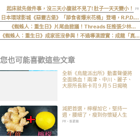
起床就先做件事，沒三天小腹就不見了! 肚子一天天變小！
日本環球影城《惡靈古堡》「舔食者爆米花桶」登場，R.P.D.制
服周邊同步公開
《蜘蛛人：重生日》片尾曲掀議！Threads 狂推張少林
〈SpiderMan〉，網笑：播這個直接神作預定
《蜘蛛人：重生日》成家班沒參與！不過導演證實：成龍「真的
有來片場」
您也可能喜歡這些文章
全新《烏龍派出所》動畫聲優將
全面換血！兩津、中川、麗子、
大原所長新卡司 9 月 5 日揭曉
減肥首選，檸檬加它，堅持一
週，腰細了，瘦到你懷疑人生
PR・新素簡