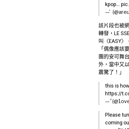
kpop…
pic
— ່ (@are
該片段也被網
轉發，LE 
叫〈EASY
「偶像應該
團的安可舞台
外，當中又
震驚了！」
this is ho
https://t
— ࣰ (@1ove
Please tun
coming ou