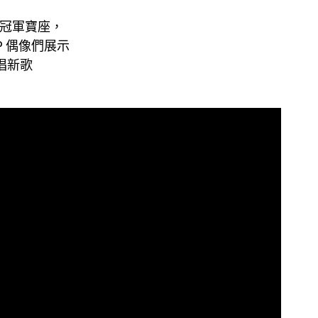
拿下冠軍寶座，
P 偶像們展示
演唱新歌