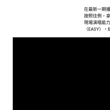
在最新一期播出
按照往例，拿
現場演唱能力的
〈EASY〉