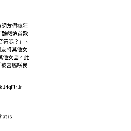
被網友們瘋狂
：「雖然這首歌
音符嗎？」、
網友將其他女
於其他女團。此
「被宮脇咲良
akJ4qFtrJr
hat is