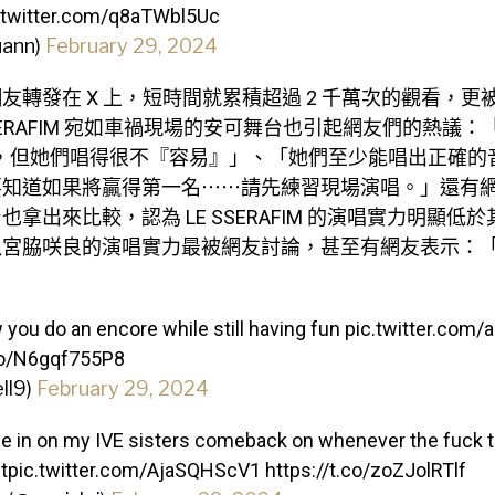
.twitter.com/q8aTWbl5Uc
uann)
February 29, 2024
友轉發在 X 上，短時間就累積超過 2 千萬次的觀看，更
SSERAFIM 宛如車禍現場的安可舞台也引起網友們的熱議
〉，但她們唱得很不『容易』」、「她們至少能唱出正確的
要知道如果將贏得第一名⋯⋯請先練習現場演唱。」還有
也拿出來比較，認為 LE SSERAFIM 的演唱實力明顯低
以宮脇咲良的演唱實力最被網友討論，甚至有網友表示：
w you do an encore while still having fun
pic.twitter.com/
.co/N6gqf755P8
ll9)
February 29, 2024
e in on my IVE sisters comeback on whenever the fuck t
t
pic.twitter.com/AjaSQHScV1
https://t.co/zoZJolRTlf