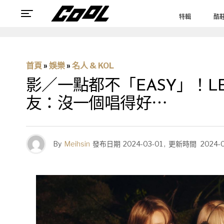
特輯
酷
首頁
»
娛樂
»
名人 & KOL
影／一點都不「EASY」！L
友：沒一個唱得好⋯
By
Meihsin
發布日期
2024-03-01
,
更新時間
2024-