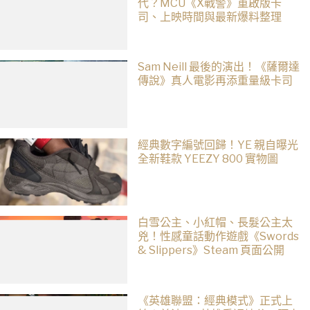
代？MCU《X戰警》重啟版卡
司、上映時間與最新爆料整理
Sam Neill 最後的演出！《薩爾達
傳說》真人電影再添重量級卡司
經典數字編號回歸！YE 親自曝光
全新鞋款 YEEZY 800 實物圖
白雪公主、小紅帽、長髮公主太
兇！性感童話動作遊戲《Swords
& Slippers》Steam 頁面公開
《英雄聯盟：經典模式》正式上