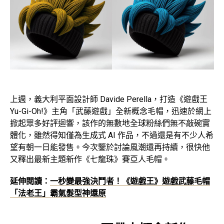
上週，義大利平面設計師 Davide Perella，打造《遊戲王
Yu-Gi-Oh!》主角「武藤遊戲」全新概念毛帽，迅速於網上
掀起眾多好評迴響，該作的無數地全球粉絲們無不敲碗實
體化，雖然得知僅為生成式 AI 作品，不過還是有不少人希
望有朝一日能發售。今次鑒於討論風潮還再持續，很快他
又釋出最新主題新作《七龍珠》賽亞人毛帽。
延伸閱讀：
一秒變最強決鬥者！《遊戲王》遊戲武藤毛帽
「法老王」霸氣髮型神還原