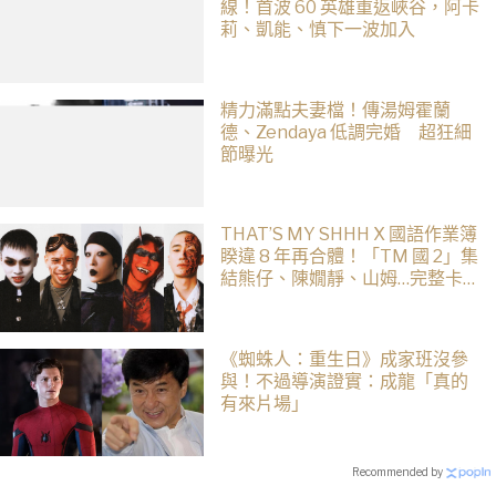
線！首波 60 英雄重返峽谷，阿卡
莉、凱能、慎下一波加入
精力滿點夫妻檔！傳湯姆霍蘭
德、Zendaya 低調完婚 超狂細
節曝光
THAT’S MY SHHH X 國語作業簿
睽違 8 年再合體！「TM 國 2」集
結熊仔、陳嫺靜、山姆…完整卡
司、售票資訊一次看
《蜘蛛人：重生日》成家班沒參
與！不過導演證實：成龍「真的
有來片場」
Recommended by