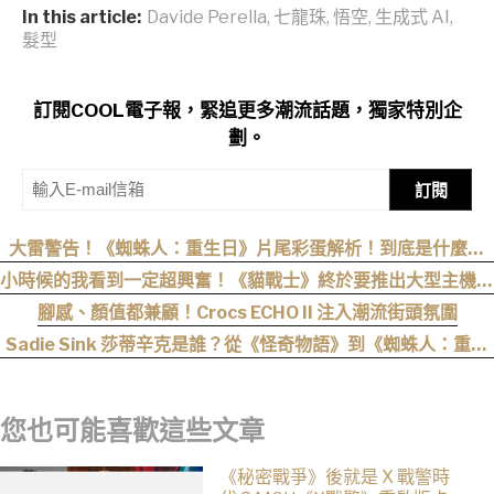
In this article:
Davide Perella
,
七龍珠
,
悟空
,
生成式 AI
,
髮型
訂閱COOL電子報，緊追更多潮流話題，獨家特別企
劃。
訂閱
大雷警告！《蜘蛛人：重生日》片尾彩蛋解析！到底是什麼意
思？推測這個可能性最高
小時候的我看到一定超興奮！《貓戰士》終於要推出大型主機遊
戲！《Warrior Cats: Clans of the Forest》今年秋季登場，
腳感、顏值都兼顧！Crocs ECHO II 注入潮流街頭氛圍
自創貓咪加入四大部族冒險
Sadie Sink 莎蒂辛克是誰？從《怪奇物語》到《蜘蛛人：重生
日》，10 年長成好萊塢新生代女星
您也可能喜歡這些文章
《秘密戰爭》後就是 X 戰警時