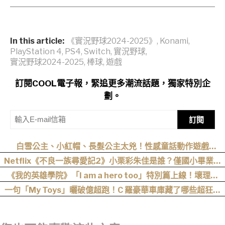
In this article:
《實況野球2024-2025》
,
Konami
,
PlayStation 4
,
PS4
,
Switch
,
實況野球
,
實況野球2024-2025
,
棒球
,
遊戲
訂閱COOL電子報，緊追更多潮流話題，獨家特別企
劃。
訂閱
白雪公主、小紅帽、長髮公主太兇！性感童話動作遊戲
《Swords & Slippers》Steam 頁面公開
Netflix《不良一族尋愛記2》小栗彩朱佳是誰？僅國小畢業人
生超戲劇化，IG、背景一次認識
《我的英雄學院》「I am a hero too」特別篇上線！壞理版
〈Hero too〉正式公開！
一句「My Toys」曬破億超跑！C 羅豪華車庫藏了哪些超狂神
獸？