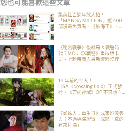
您也可能喜歡這些文章
集英社百週年放大招！
「MANGA MILLION」近 400
部漫畫免費看，《航海王》、
《火影忍者》支援逾百種語言
《秘密戰爭》後就是 X 戰警時
代？MCU《X戰警》重啟版卡
司、上映時間與最新爆料整理
14 年前的今天！
LiSA〈crossing field〉正式發
行，《刀劍神域》OP 不只熱血還
藏著桐人、亞絲娜最深的羈絆
《蜘蛛人：重生日》成家班沒參
與！不過導演證實：成龍「真的
有來片場」