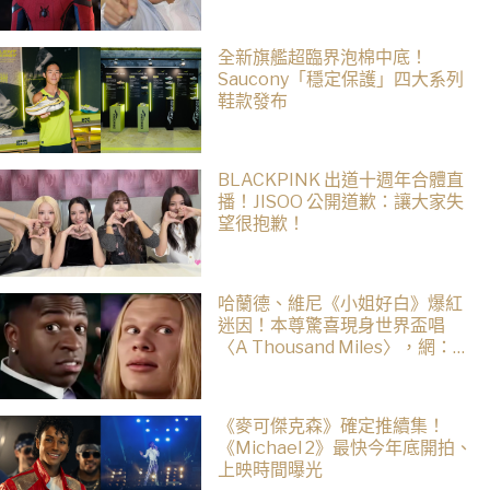
全新旗艦超臨界泡棉中底！
Saucony「穩定保護」四大系列
鞋款發布
BLACKPINK 出道十週年合體直
播！JISOO 公開道歉：讓大家失
望很抱歉！
哈蘭德、維尼《小姐好白》爆紅
迷因！本尊驚喜現身世界盃唱
〈A Thousand Miles〉，網：文
藝復興了
《麥可傑克森》確定推續集！
《Michael 2》最快今年底開拍、
上映時間曝光