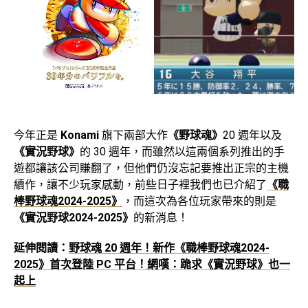
今年正是
Konami
旗下兩部大作
《野球魂》
20 週年以及
《實況野球》
的 30 週年，而雖然以這兩個系列推出的手
遊都讓該公司賺翻了，但他們仍沒忘記要推出正宗的主機
續作，讓不少玩家感動，前些日子裡我們也已介紹了
《職
棒野球魂2024-2025》
，而這次為各位玩家帶來的則是
《實況野球2024-2025》
的新消息！
延伸閱讀：
野球魂 20 週年！新作《職棒野球魂2024-
2025》首次登陸 PC 平台！網嘆：跪求《實況野球》也一
起上