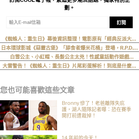
劃。
訂閱
《蜘蛛人：重生日》幕後資訊整理！電影原有「經典反派大混
戰」，湯姆點名想跟「霹靂火」合作！邁爾斯注定加入 MCU
日本環球影城《惡靈古堡》「舔食者爆米花桶」登場，R.P.D.制
服周邊同步公開
白雪公主、小紅帽、長髮公主太兇！性感童話動作遊戲
《Swords & Slippers》Steam 頁面公開
大雷警告！《蜘蛛人：重生日》片尾彩蛋解析！到底是什麼意
思？推測這個可能性最高
您也可能喜歡這些文章
Bronny 慘了！老爸離隊失庇
護，湖人隨隊記者曝：恐在賽季
開打前遭裁掉！
14 年前的今天！