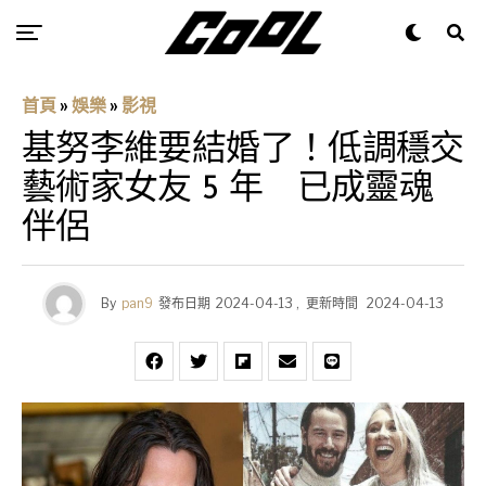
首頁
»
娛樂
»
影視
基努李維要結婚了！低調穩交
藝術家女友 5 年 已成靈魂
伴侶
By
pan9
發布日期
2024-04-13
,
更新時間
2024-04-13