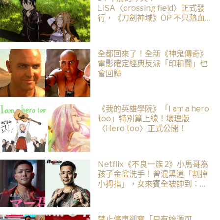
LiSA〈crossing field〉正式發
行，《刀劍神域》OP 不只熱血還
藏著桐人、亞絲娜最深的羈絆
全都回來了！全新《神鬼傳奇》
電影確定經典反派「印和闐」也
會回歸
《我的英雄學院》「I am a hero
too」特別篇上線！壞理版
〈Hero too〉正式公開！
Netflix《不良一族 2》小馬哥為
孩子金盆洗手！曾混黑道「割掉
小拇指」，女來賓全被帥到：超
有骨氣
禁止停車卻寫「只有始源可