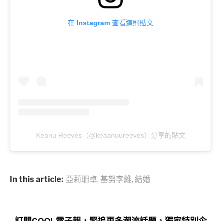
在 Instagram 查看這則貼文
Keanu Reeves（@keaanuureeves）分享的貼文
In this article:
亞莉珊卓
,
基努李維
,
結婚
訂閱COOL電子報，緊追更多潮流話題，獨家特別企