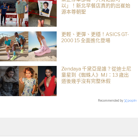
以」！新北早餐店真的釣出崔始
源本尊朝聖
更輕、更彈、更穩！ASICS GT-
2000 15 全面進化登場
Zendaya 千黛亞是誰？從迪士尼
童星到《蜘蛛人》MJ：13 歲出
道後幾乎沒有完整休假
Recommended by