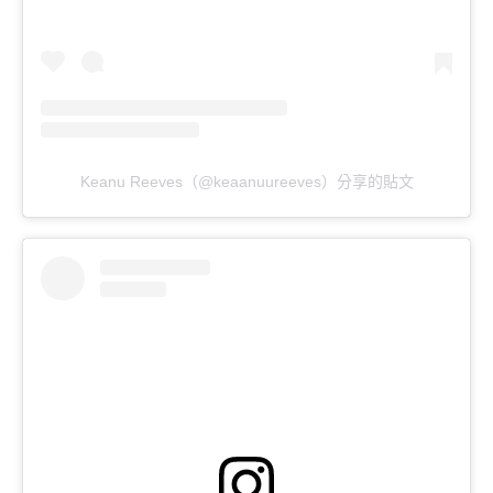
Keanu Reeves（@keaanuureeves）分享的貼文