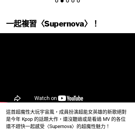
一起複習〈Supernova〉！
這首超魔性大玩宇宙風，成員扮演超能女英雄的新歌絕對
是今年 Kpop 的話題大作，還沒聽過或是看過 MV 的各位
還不趕快一起感受〈Supernova〉的超魔性魅力！