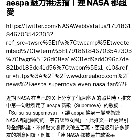
aespa 魅力無法擋！連 NASA 都超
愛
https://twitter.com/NASAWebb/status/1791861
846703542303?
ref_src=twsrc%5Etfw%7Ctwcamp%5Etweete
mbed%7Ctwterm%5E1791861846703542303
%7Ctwgr%5E26d08ea1e931ed9add096c7de
821bd183dc41d56%7Ctwcon%5Es1_c10&ref_
url=https%3A%2F%2Fwww.koreaboo.com%2F
news%2Faespa-supernova-even-nasa-fan%2F
近期 NASA 在自己的 X 上分享了仙后座 A 的照片時，推文
中第一句就引用了 aespa 新歌〈Supernova〉的歌詞：
「Su-su-su-supernova」，讓 aespa 搖身一變成為連
NASA 都能圈粉的「宇宙認證女團」。此推文一出更是引
發全網熱議，不僅貼文瀏覽突破五百萬，更是吸引許多網
友的創意回覆，例如：「連 NASA 都被這首歌驚呆