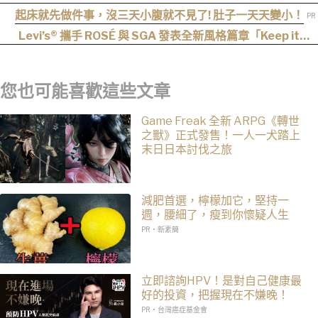
影目前仍處於前製階段
起床就先做件事，沒三天小腹就不見了! 肚子一天天變小！
Levi’s® 攜手 ROSÉ 與 SGA 發表全新風格篇章「Keep it
Loose」，全新寬版丹寧登場！
您也可能喜歡這些文章
Game Freak 全新 ARPG《轉世
之獸》正式發售！一人一犬踏上
末日日本討伐之旅
減肥首選，檸檬加它，堅持一
週，腰細了，瘦到你懷疑人生
PR・新素簡
立即諮詢HPV！是對自己健康最
好的投資，把握現在不嫌晚！
PR・台灣癌症基金會