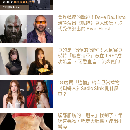
會炸彈摔的戰神！Dave Bautista
洽談演出《戰神》真人影集，取
代受傷退出的 Ryan Hurst
真的是 “偶像的偶像”！人氣寫真
模特「麻倉瑞季」竟在 TRE “成
功追星”，可愛直言：涼森真的太
可愛，幸好有來台灣
18 歲買「這輛」給自己當禮物！
《蜘蛛人》Sadie Sink 開什麼
車？
腹部脂肪的「剋星」找到了，常
吃這幾物，吃走大肚囊，瘦出小
蠻腰