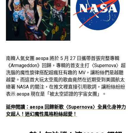
南韓人氣女團 aespa 將於 5 月 27 日攜帶首張完整專輯
《Armageddon》回歸，專輯的首支主打〈Supernova〉超
洗腦的魔性旋律搭配超瘋狂有趣的 MV，讓粉絲們是越聽
越愛。而這首大玩太空風的歌曲竟然在近期受到美國航太
總署 NASA 的關注，在推文裡直接引用歌詞，讓粉絲紛紛
表示 aespa 現在是「被太空認證的宇宙女團」。
延伸閱讀：aespa 回歸新歌〈Supernova〉全員化身神力
女超人！迷幻魔性風格粉絲超愛！