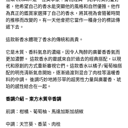
者，他希望自己的香水能突顯他的風格和自然優雅。他作
為真正的鑑賞家選擇了自己的香水，將其視為會隨著時間
的推移而改變的。有一天他會把它當作一種身分的標誌傳
遞下去。
這款新香水體現了香水的傳統和高貴。
它是木質、香料氣息的濃縮，因令人陶醉的廣藿香香氣而
更加濃鬱。 這款香水的靈感來自於過去的經典搭配，以現
代和原創的方式重新審視它們。這款香水以橘子/葡萄柚搭
配的明亮清新氣息開始，逐漸過渡到混合了肉桂等溫暖香
料的中調。 後調巧妙地將莎草的超男性力量與廣藿香、琥
珀的感性結合在一起。
香調介紹 – 東方木質辛香調
前調：柑橘、葡萄柚、馬達加斯加胡椒
中調：天竺葵、香菜、肉桂