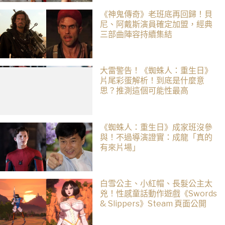
《神鬼傳奇》老班底再回歸！貝
尼、阿戴斯演員確定加盟，經典
三部曲陣容持續集結
大雷警告！《蜘蛛人：重生日》
片尾彩蛋解析！到底是什麼意
思？推測這個可能性最高
《蜘蛛人：重生日》成家班沒參
與！不過導演證實：成龍「真的
有來片場」
白雪公主、小紅帽、長髮公主太
兇！性感童話動作遊戲《Swords
& Slippers》Steam 頁面公開