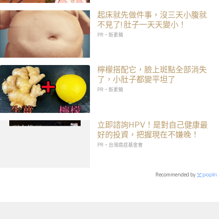
起床就先做件事，沒三天小腹就
不見了! 肚子一天天變小！
PR・新素簡
檸檬搭配它，臉上斑點全部消失
了，小肚子都變平坦了
PR・新素簡
立即諮詢HPV！是對自己健康最
好的投資，把握現在不嫌晚！
PR・台灣癌症基金會
Recommended by