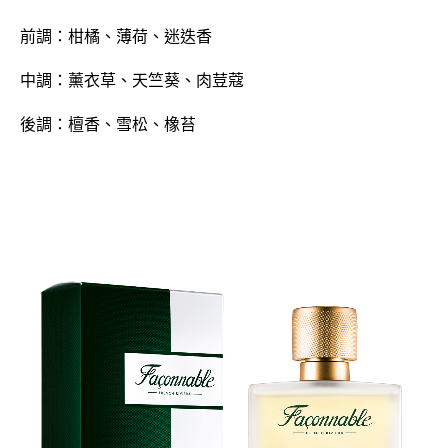
前調：柑橘、薄荷、迷迭香
中調：薰衣草、天竺葵、肉荳蔻
後調：檀香、雪松、橡苔