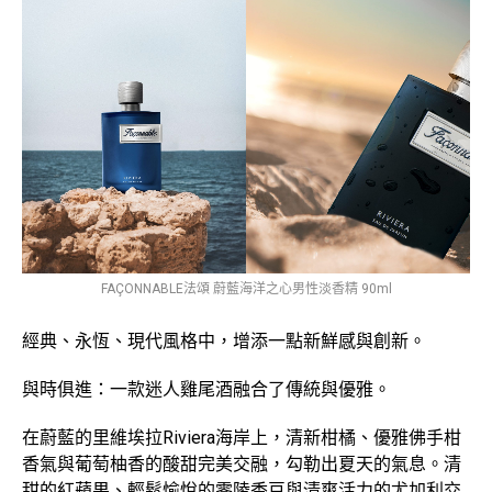
FAÇONNABLE法頌 蔚藍海洋之心男性淡香精 90ml
經典、永恆、現代風格中，增添一點新鮮感與創新。
與時俱進：一款迷人雞尾酒融合了傳統與優雅。
在蔚藍的里維埃拉Riviera海岸上，清新柑橘、優雅佛手柑
香氣與葡萄柚香的酸甜完美交融，勾勒出夏天的氣息。清
甜的紅蘋果、輕鬆愉悅的零陵香豆與清爽活力的尤加利交