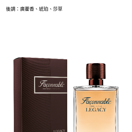
後調：廣藿香、琥珀、莎草