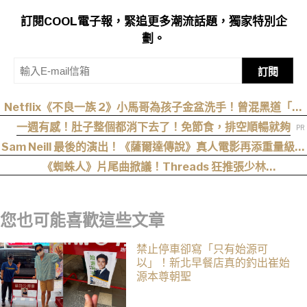
訂閱COOL電子報，緊追更多潮流話題，獨家特別企
劃。
訂閱
Netflix《不良一族 2》小馬哥為孩子金盆洗手！曾混黑道「割
掉小拇指」，女來賓全被帥到：超有骨氣
一週有感！肚子整個都消下去了！免節食，排空順暢就夠
Sam Neill 最後的演出！《薩爾達傳說》真人電影再添重量級卡
司
《蜘蛛人》片尾曲掀議！Threads 狂推張少林
〈SpiderMan〉，網友：播這個直接神作預定
您也可能喜歡這些文章
禁止停車卻寫「只有始源可
以」！新北早餐店真的釣出崔始
源本尊朝聖