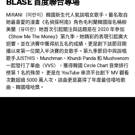
BLASÉ 首度聯合專場
MIRANI（미란이）韓國新生代人氣說唱女歌手。藝名取自
她最喜愛的漫畫《名偵探柯南》角色毛利蘭韓國版名稱柳
美蘭（유미란）她首次引起關注與話題是在 2020 年參加
《Show Me The Money》第九季，她精彩的表現引起廣大
迴響，並在決賽中獲得前五名的成績，更是創下該節目開
播以來第一位闖入半決賽的女歌手。第九季節目中與說唱
歌手JUSTHIS、Munchman、Khundi Panda 和 Mushvenom
一起發行了單曲〈VVS〉，獲得韓國 Circle Chart 音樂排行
榜第 1 名的殊榮。 更是在 YouTube 串流平台創下 MV 觀看
次數超過 5000 萬人次，該曲更是贏得了年度最佳嘻哈歌
曲、韓國嘻哈獎。