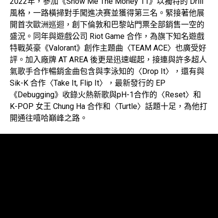
2022年，參加《Show Me The Money 11》以獨特的 Drill
風格，一路橫掃對手闖進决赛並獲得第三名。緊接著他展
開首次歐洲巡迴，創下倫敦和巴黎站門票全部銷售一空的
盛況。同年與遊戲公司 Riot Game 合作，為旗下知名遊戲
特戰英豪《Valorant》創作主題曲〈TEAM ACE〉也廣受好
評。加入廠牌 AT AREA 後更是迅速崛起，接連與許多超人
氣歌手合作暢銷金曲包含與李泳知的〈Drop It〉，還有與
Sik-K 合作〈Take It, Flip It〉，最新發行的 EP
《Debugging》收錄火熱新歌與pH-1合作的〈Reset〉和
K-POP 女王 Chung Ha 合作和〈Turtle〉話題十足，為他打
開通往嘻哈巔峰之路。