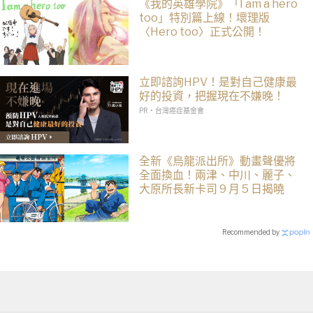
《我的英雄學院》「I am a hero
too」特別篇上線！壞理版
〈Hero too〉正式公開！
立即諮詢HPV！是對自己健康最
好的投資，把握現在不嫌晚！
PR・台灣癌症基金會
全新《烏龍派出所》動畫聲優將
全面換血！兩津、中川、麗子、
大原所長新卡司 9 月 5 日揭曉
Recommended by