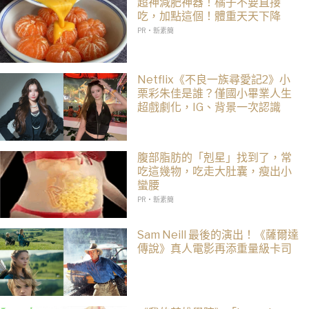
超神減肥神器！橘子不要直接
吃，加點這個！體重天天下降
PR・新素簡
Netflix《不良一族尋愛記2》小
栗彩朱佳是誰？僅國小畢業人生
超戲劇化，IG、背景一次認識
腹部脂肪的「剋星」找到了，常
吃這幾物，吃走大肚囊，瘦出小
蠻腰
PR・新素簡
Sam Neill 最後的演出！《薩爾達
傳說》真人電影再添重量級卡司