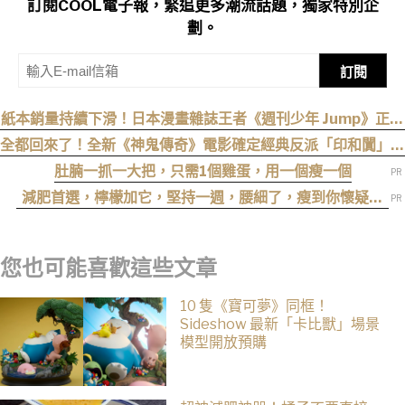
訂閱COOL電子報，緊追更多潮流話題，獨家特別企
劃。
訂閱
紙本銷量持續下滑！日本漫畫雜誌王者《週刊少年 Jump》正式
跌破百萬大關
全都回來了！全新《神鬼傳奇》電影確定經典反派「印和闐」也
會回歸
肚腩一抓一大把，只需1個雞蛋，用一個瘦一個
減肥首選，檸檬加它，堅持一週，腰細了，瘦到你懷疑人
生
您也可能喜歡這些文章
10 隻《寶可夢》同框！
Sideshow 最新「卡比獸」場景
模型開放預購