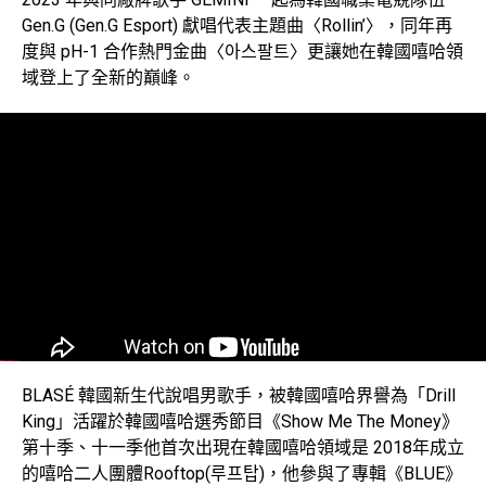
Gen.G (Gen.G Esport) 獻唱代表主題曲〈Rollin’〉，同年再
度與 pH-1 合作熱門金曲〈아스팔트〉更讓她在韓國嘻哈領
域登上了全新的巔峰。
BLASÉ 韓國新生代說唱男歌手，被韓國嘻哈界譽為「Drill
King」活躍於韓國嘻哈選秀節目《Show Me The Money》
第十季、十一季他首次出現在韓國嘻哈領域是 2018年成立
的嘻哈二人團體Rooftop(루프탑)，他參與了專輯《BLUE》