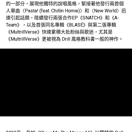
的一部分，展現他獨特的說唱風格，緊接著他發行兩首個
人單曲〈Pasta! (feat. Chillin Homie)〉和〈New World〉迅
速引起話題，陸續發行兩張合作EP《SNATCH》和《A-
Team》，以及首張同名專輯《BLASÉ》與第二張專輯
《MultrillVerse》快速累積大批粉絲與歌迷，尤其是
《MultrillVerse》更被視為 Drill 風格教科書一般的神作。