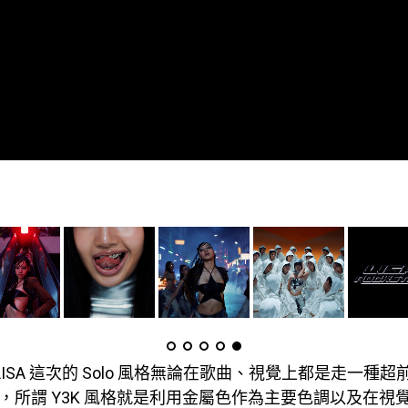
NK LISA 這次的 Solo 風格無論在歌曲、視覺上都是走一種
格，所謂 Y3K 風格就是利用金屬色作為主要色調以及在視