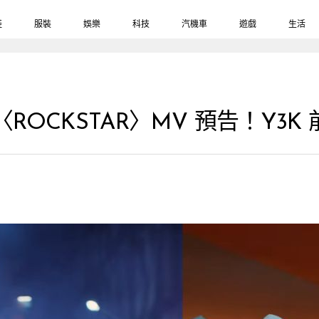
鞋
服裝
娛樂
科技
汽機車
遊戲
生活
出新歌〈ROCKSTAR〉MV 預告！Y