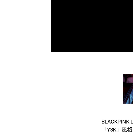
BLACKPI
「Y3K」風