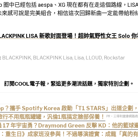
p 圈中已經包括 aespa、XG 現在都有在走這個路線，LIS
 的未來感可說是完美組合，相信這次回歸新曲一定能帶給粉
ACKPINK LISA 新歌封面登場！超帥氣野性女王 Solo
:
BLACKPINK
,
BLACKPINK Lisa
,
Lisa
,
LLOUD
,
Rockstar
訂閱COOL電子報，緊追更多潮流話題，獨家特別企劃。
op？攜手 Spotify Korea 啟動「T1 STARS」出道企劃，
旅行不用瓶瓶罐罐，汎倫1瓶搞定臉部保養！
PR・三得利健康網路
 17 年宇宙勇？Draymond Green 反擊 KD：他的
：重生日》成家班沒參與！不過導演證實：成龍「真的