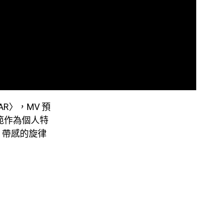
TAR〉，MV 預
風範作為個人特
，帶感的旋律