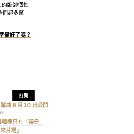
A 的酷帥個性
絲們超多驚
 你準備好了嗎？
訂閱
單曲 8 月 10 日公開
商店
籃球邏輯裡只有「得分」
有來片場」