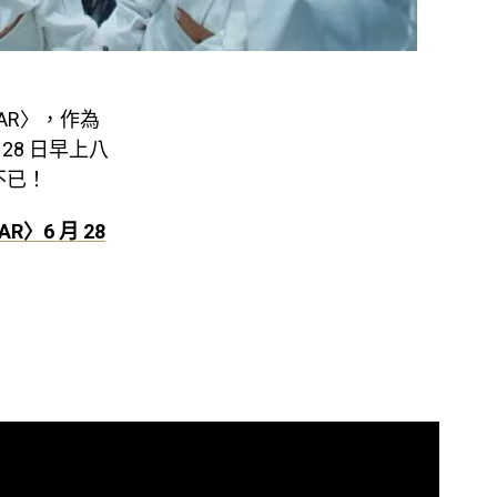
STAR〉，作為
 28 日早上八
不已！
R〉6 月 28