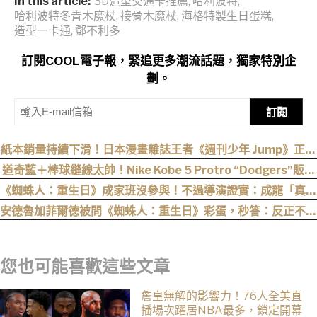
In this article:
3D造型交通卡推薦
,
哈利波特
,
哈利波特冬青木魔杖
,
接骨木魔杖
,
海格特製生日蛋糕
,
造型一卡通
,
鄧不利多
訂閱COOL電子報，緊追更多潮流話題，獨家特別企
劃。
訂閱
紙本銷量持續下滑！日本漫畫雜誌王者《週刊少年 Jump》正式
跌破百萬大關
道奇藍＋棒球縫線太帥！Nike Kobe 5 Protro “Dodgers”販售
資訊釋出
《蜘蛛人：重生日》成家班沒參與！不過導演證實：成龍「真的
有來片場」
安德魯加菲爾德被問《蜘蛛人：重生日》彩蛋，秒答：反正不是
我
您也可能喜歡這些文章
詹皇無解的影響力！76人全美直
播場次躍居NBA最多，鎖定開幕