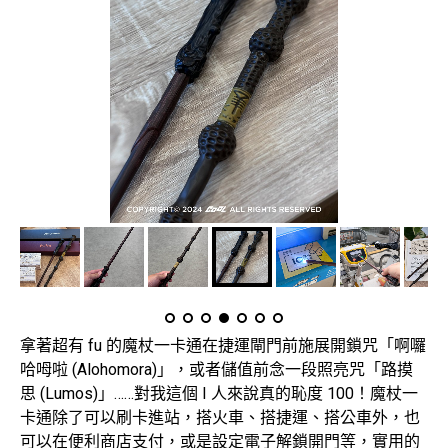
拿著超有 fu 的魔杖一卡通在捷運閘門前施展開鎖咒「啊囉
哈呣啦 (Alohomora)」，或者儲值前念一段照亮咒「路摸
思 (Lumos)」……對我這個 I 人來說真的恥度 100！魔杖一
卡通除了可以刷卡進站，搭火車、搭捷運、搭公車外，也
可以在便利商店支付，或是設定電子解鎖開門等，實用的