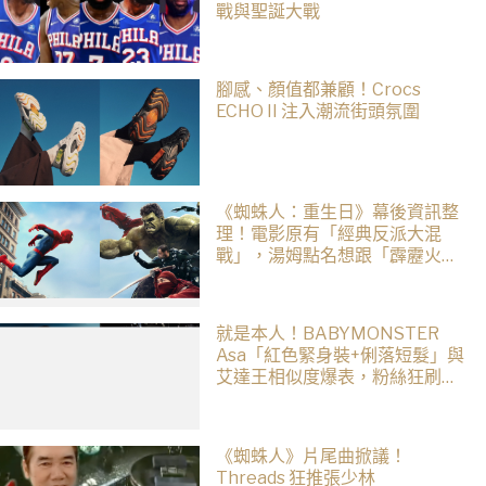
戰與聖誕大戰
腳感、顏值都兼顧！Crocs
ECHO II 注入潮流街頭氛圍
《蜘蛛人：重生日》幕後資訊整
理！電影原有「經典反派大混
戰」，湯姆點名想跟「霹靂火」
合作！邁爾斯注定加入 MCU
就是本人！BABYMONSTER
Asa「紅色緊身裝+俐落短髮」與
艾達王相似度爆表，粉絲狂刷
「ASA Wong」
《蜘蛛人》片尾曲掀議！
Threads 狂推張少林