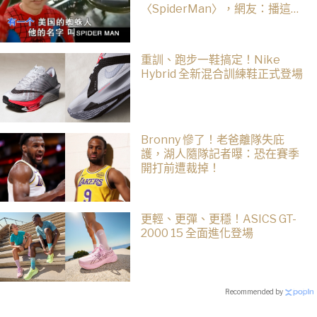
〈SpiderMan〉，網友：播這個
直接神作預定
重訓、跑步一鞋搞定！Nike
Hybrid 全新混合訓練鞋正式登場
Bronny 慘了！老爸離隊失庇
護，湖人隨隊記者曝：恐在賽季
開打前遭裁掉！
更輕、更彈、更穩！ASICS GT-
2000 15 全面進化登場
Recommended by