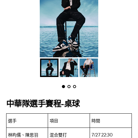
中華隊選手賽程-桌球
選手
項目
時間
林昀儒、陳思羽
混合雙打
7/27 22:30