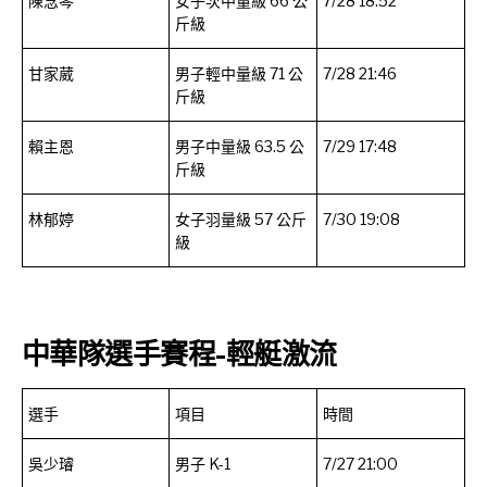
陳念琴
女子次中量級 66 公
7/28 18:52
斤級
甘家葳
男子輕中量級 71 公
7/28 21:46
斤級
賴主恩
男子中量級 63.5 公
7/29 17:48
斤級
林郁婷
女子羽量級 57 公斤
7/30 19:08
級
中華隊選手賽程-輕艇激流
選手
項目
時間
吳少璿
男子 K-1
7/27 21:00