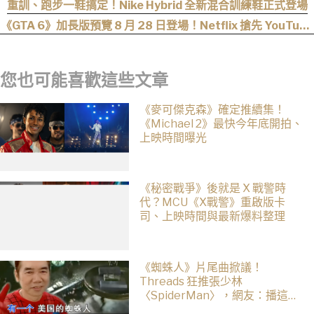
有來片場」
重訓、跑步一鞋搞定！Nike Hybrid 全新混合訓練鞋正式登場
《GTA 6》加長版預覽 8 月 28 日登場！Netflix 搶先 YouTube
六小時首播
您也可能喜歡這些文章
《麥可傑克森》確定推續集！
《Michael 2》最快今年底開拍、
上映時間曝光
《秘密戰爭》後就是 X 戰警時
代？MCU《X戰警》重啟版卡
司、上映時間與最新爆料整理
《蜘蛛人》片尾曲掀議！
Threads 狂推張少林
〈SpiderMan〉，網友：播這個
直接神作預定