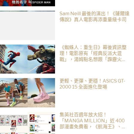
Sam Neill 最後的演出！《薩爾達
傳說》真人電影再添重量級卡司
《蜘蛛人：重生日》幕後資訊整
理！電影原有「經典反派大混
戰」，湯姆點名想跟「霹靂火」
合作！邁爾斯注定加入 MCU
更輕、更彈、更穩！ASICS GT-
2000 15 全面進化登場
集英社百週年放大招！
「MANGA MILLION」近 400
部漫畫免費看，《航海王》、
《火影忍者》支援逾百種語言