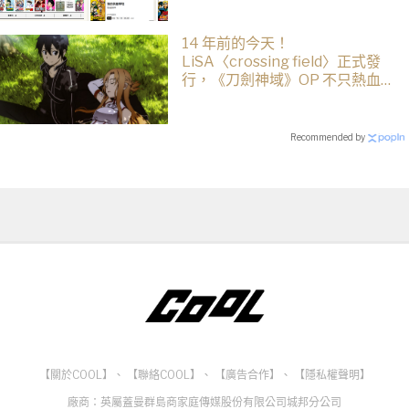
14 年前的今天！
LiSA〈crossing field〉正式發
行，《刀劍神域》OP 不只熱血還
藏著桐人、亞絲娜最深的羈絆
Recommended by
【關於COOL】
、
【聯絡COOL】
、
【廣告合作】
、
【隱私權聲明】
廠商：英屬蓋曼群島商家庭傳媒股份有限公司城邦分公司