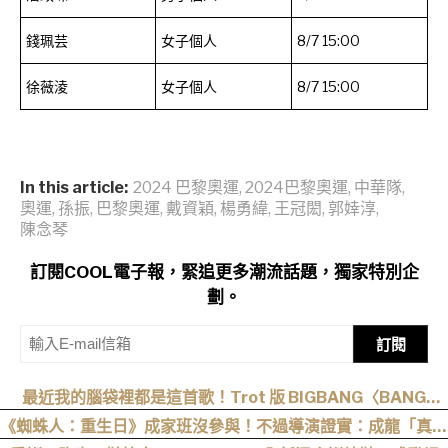
錢珮芸
女子個人
8/7 15:00
徐薇淩
女子個人
8/7 15:00
In this article:
2024 巴黎奧運
,
2024巴黎奧運
,
中華隊
,
奧運
,
孫振
,
巴黎奧運
,
戴資穎
,
楊勇緯
,
王冠閎
,
郭婞淳
,
陳念琴
訂閱COOL電子報，緊追更多潮流話題，獨家特別企
劃。
訂閱
最近我的腦袋裡都是這首歌！Trot 版 BIGBANG〈BANG
BANG BANG〉一天不聽難受，聽了難受一整天
《蜘蛛人：重生日》成家班沒參與！不過導演證實：成龍「真的