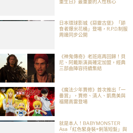
重生日》最重要的人性核心
日本環球影城《惡靈古堡》「舔
食者爆米花桶」登場，R.P.D.制服
周邊同步公開
《神鬼傳奇》老班底再回歸！貝
尼、阿戴斯演員確定加盟，經典
三部曲陣容持續集結
《魔法少年賈修》首次推出「一
番賞」，賈修、清人、凱喬美與
福爾高雷登場
就是本人！BABYMONSTER
Asa「紅色緊身裝+俐落短髮」與