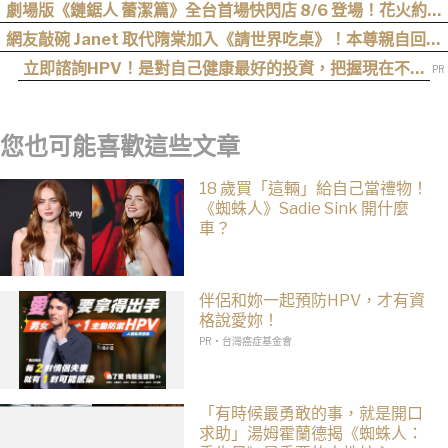
年？
劇場版《鏈鋸人 蕾潔篇》全台首場快閃店 8/6 登場！花火約會
場景、限定周邊一次看
網友敲碗 Janet 取代隋棠加入《請世界吃桌》！本尊親自回應
了…
立即諮詢HPV！是對自己健康最好的投資，把握現在不嫌
晚！
您也可能喜歡這些文章
18 歲買「這輛」給自己當禮物！
《蜘蛛人》Sadie Sink 開什麼
車？
伴侶和妳一起預防HPV，才有資
格說愛妳！
PR・台灣癌症基金會
「有時候最勇敢的事，就是開口
求助」湯姆霍蘭德揭《蜘蛛人：