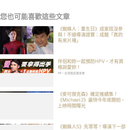
費看，《航海王》、《火影忍者》支援逾百種語言
您也可能喜歡這些文章
《蜘蛛人：重生日》成家班沒參
與！不過導演證實：成龍「真的
有來片場」
伴侶和妳一起預防HPV，才有資
格說愛妳！
PR・台灣癌症基金會
《麥可傑克森》確定推續集！
《Michael 2》最快今年底開拍、
上映時間曝光
《蜘蛛人5》先等等！導演下一部