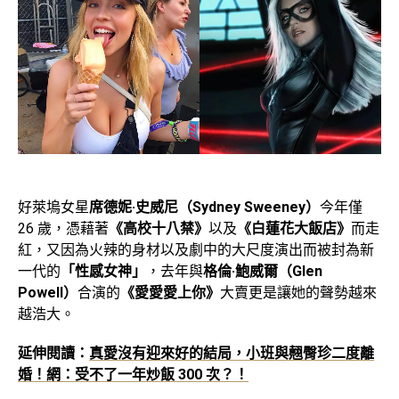
好萊塢女星
席德妮·史威尼（Sydney Sweeney）
今年僅
26 歲，憑藉著
《高校十八禁》
以及
《白蓮花大飯店》
而走
紅，又因為火辣的身材以及劇中的大尺度演出而被封為新
一代的
「性感女神」
，去年與
格倫·鮑威爾（Glen
Powell）
合演的
《愛愛愛上你》
大賣更是讓她的聲勢越來
越浩大。
延伸閱讀：
真愛沒有迎來好的結局，小班與翹臀珍二度離
婚！網：受不了一年炒飯 300 次？！