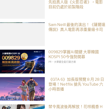
先拍真人版《火影忍者》，電影
目前仍處於前製階段
Sam Neill 最後的演出！《薩爾達
傳說》真人電影再添重量級卡司
009829掌握AI關鍵 大華韓國
KOSPI 50今強勢開募
PR・大華銀全能行銷方案
《GTA 6》加長版預覽 8 月 28 日
登場！Netflix 搶先 YouTube 六
小時首播
禁令風波後再解放！花咲楓香 H