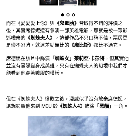
而在《愛愛愛上你》與
《鬼聖胎》
皆取得不錯的評價之
後，其實席德妮還有參演一部英雄電影，那就是被一眾影
迷唾棄的
《蜘蛛夫人》
，這部作品不只口碑不佳，票房更
是慘不忍睹，就連差勁無比的
《魔比斯》
都比不過它。
席德妮在該片中飾演
「蜘蛛女」茱莉亞·卡彭特
，但其實他
並沒有實際變身成英雄，只有在蜘蛛夫人的幻境中我們才
能看到他穿著戰服的模樣。
但在《蜘蛛夫人》慘敗之後，漫威似乎沒有放棄席德妮，
還想網羅他來到 MCU 於
《蜘蛛人4》
飾演
「黑貓」
一角。