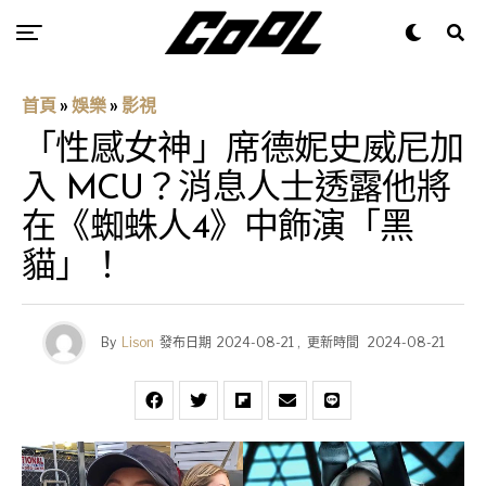
首頁
»
娛樂
»
影視
「性感女神」席德妮史威尼加
入 MCU？消息人士透露他將
在《蜘蛛人4》中飾演「黑
貓」！
By
Lison
發布日期
2024-08-21
,
更新時間
2024-08-21