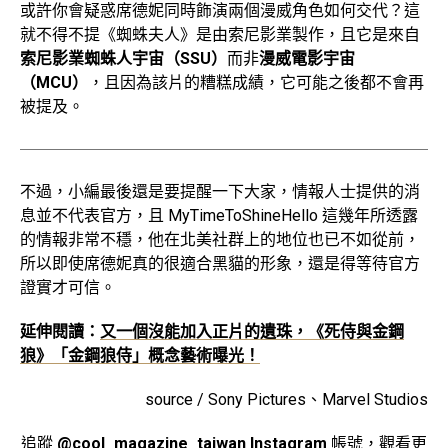
或許你會疑惑席德妮同時飾演兩個漫威角色如何交代？這
就不得不提《蜘蛛夫人》是由索尼影業製作，且它是來自
索尼影業蜘蛛人宇宙（SSU）
而非
漫威電影宇宙
（MCU）
，且因為該片的糟糕成績，它可能之後都不會再
被提及。
不過，小編最後還是要提醒一下大家，情報人士提供的消
息並不代表官方，且 MyTimeToShineHello 這幾年所透露
的情報非常不穩，他在北美社群上的地位也已不如從前，
所以即使席德妮真的很適合黑貓的形象，還是得等待官方
證實才可信。
延伸閱讀：
又一個沒能加入正片的遺珠，《死侍與金鋼
狼》「金鋼狼侍」概念藝術曝光！
source / Sony Pictures、Marvel Studios
追蹤
@cool_magazine_taiwan Instagram
帳號，觀看更