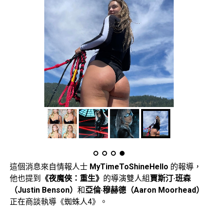
這個消息來自情報人士
MyTimeToShineHello
的報導，
他也提到
《夜魔俠：重生》
的導演雙人組
賈斯汀·班森
（Justin Benson）
和
亞倫·穆赫德（Aaron Moorhead）
正在商談執導《蜘蛛人4》。