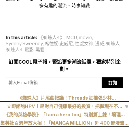
多有趣的潮流、時事知識
In this article:
《蜘蛛人4》
,
MCU
,
movie
,
Sydney Sweeney
,
席德妮·史威尼
,
性感女神
,
漫威
,
蜘蛛人
,
蜘蛛人4
,
電影
,
黑貓
訂閱COOL電子報，緊追更多潮流話題，獨家特別企
劃。
訂閱
《蜘蛛人》片尾曲掀議！Threads 狂推張少林
〈SpiderMan〉，網友：播這個直接神作預定
立即諮詢HPV！是對自己健康最好的投資，把握現在不嫌
晚！
《我的英雄學院》「I am a hero too」特別篇上線！壞理版
〈Hero too〉正式公開！
集英社百週年放大招！「MANGA MILLION」近 400 部漫畫免