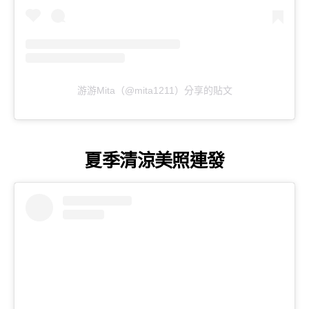
游游Mita（@mita1211）分享的貼文
夏季清涼美照連發