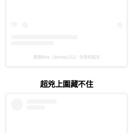
游游Mita（@mita1211）分享的貼文
超兇上圍藏不住