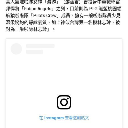
高人氣啦啦隊女神「游游」（游涵君）曾投身中華職棒富
邦悍將「Fubon Angels」之列，目前則為 PLG 職籃桃園領
航猿啦啦隊「Pilots Crew」成員，擁有一般啦啦隊員少見
溫柔婉約的靜謐氣質，加上神似台灣第一名模林志玲，被
封為「啦啦隊林志玲」。
在 Instagram 查看這則貼文