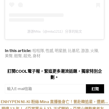
游游Mita（@mita1211）分享的貼文
In this article:
啦啦隊
,
性感
,
明星臉
,
比基尼
,
游游
,
火辣
,
美臀
,
翹臀
,
超兇
,
身材
訂閱COOL電子報，緊追更多潮流話題，獨家特別企
劃。
訂閱
ENHYPEN NI-KI 粉絲 Mina 直播後身亡！曾赴韓追星，遭網暴
事件始末一次看
睽違 13 年！《亞當等大人3》正式開拍，亞當山德勒率老友轉