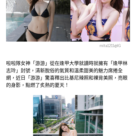
mita1211@IG
啦啦隊女神「游游」從在逢甲大學就讀時就擁有「逢甲林
志玲」封號，清新脫俗的氣質和溫柔甜美的魅力席捲全
網，近日「游游」驚喜釋出比基尼辣照和裸背美照，亮眼
的身影，點燃了炙熱的夏天！