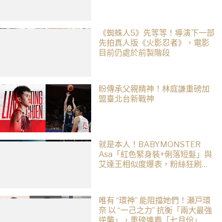
《蜘蛛人5》先等等！導演下一部
先拍真人版《火影忍者》，電影
目前仍處於前製階段
盼傳承父親精神！林庭謙重磅加
盟臺北台新戰神
就是本人！BABYMONSTER
Asa「紅色緊身裝+俐落短髮」與
艾達王相似度爆表，粉絲狂刷
「ASA Wong」
唯有 “環神” 能阻擋她們！瀬戸環
奈 以 “一己之力” 抗衡「兩大最強
逆襲」，重磅連霸「七月份」榜