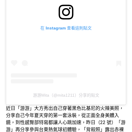
在 Instagram 查看這則貼文
游游Mita（@mita1211）分享的貼文
近日「游游」大方秀出自己穿著黑色比基尼的火辣美照，
分享自己今年夏天穿的第一套泳裝，從正面全身美體入
鏡，到性感臀部特寫都讓人心跳加速，昨日（22 號）「游
游」再分享參與台東熱氣球初體驗，「背殺照」露出赤裸