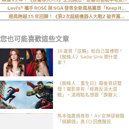
戰 Netflix
Levi’s® 攜手 ROSÉ 與 SGA 發表全新風格篇章「Keep it
Loose」，全新寬版丹寧登場！
經典跨越 15 年回歸！《第2次超級機器人大戰Z 破界篇
Remastered》確定製作，帶你回顧 SRWZ 系列
您也可能喜歡這些文章
18 歲買「這輛」給自己當禮物！
《蜘蛛人》Sadie Sink 開什麼
車？
《蜘蛛人：重生日》幕後資訊整
理！電影原有「經典反派大混
戰」，湯姆點名想跟「霹靂火」
合作！邁爾斯注定加入 MCU
熊本強震捐善款！AV 女神卻被酸
「捐髒錢」高 EQ 回應酸民