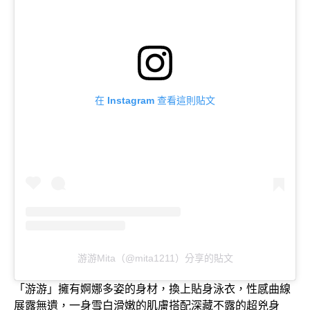
在 Instagram 查看這則貼文
游游Mita（@mita1211）分享的貼文
「游游」擁有婀娜多姿的身材，換上貼身泳衣，性感曲線
展露無遺，一身雪白滑嫩的肌膚搭配深藏不露的超兇身