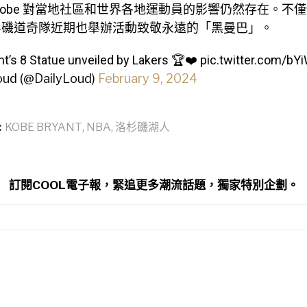
Kobe 對當地社區和世界各地運動員的影響仍然存在。不
杉磯道奇隊近期也舉辦活動致敬永遠的「黑曼巴」。
t’s 8 Statue unveiled by Lakers 🏆❤️
pic.twitter.com/bY
oud (@DailyLoud)
February 9, 2024
:
KOBE BRYANT
,
NBA
,
洛杉磯湖人
訂閱COOL電子報，緊追更多潮流話題，獨家特別企劃。