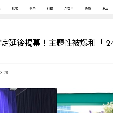
鞋
服裝
娛樂
科技
汽機車
遊戲
生活
新雕像確定延後揭幕！主題性被爆和「
8-29