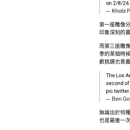
on 2/8/24.
— Khobi P
第一座雕像分別
印象深刻的畫面
而第三座雕像預
季的某個時候揭
歡挑選也意
The Los An
second of 
pic.twitt
— Ben Gol
無論出於何種
也是最後一次