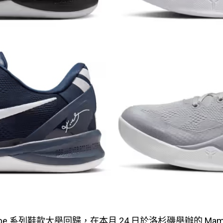
Kobe 系列鞋款大舉回歸，在本月 24 日於洛杉磯舉辦的 Mamba