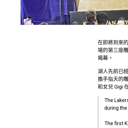
在即將到來的 
場的第三座雕像
揭幕。
湖人先前已經公
擔手指天的雕像
和女兒 Gi
The Lakers
during th
The first 