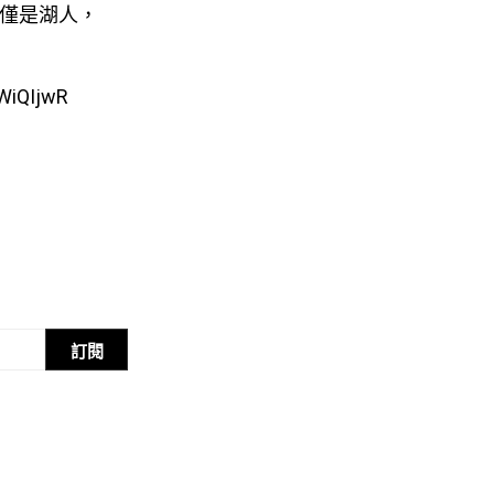
僅僅是湖人，
iWiQIjwR
訂閱