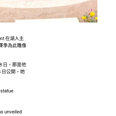
nt 在湖人主
新賽季為此雕像
 8 日，那是他
4 日公開，她
。
 statue
s unveiled