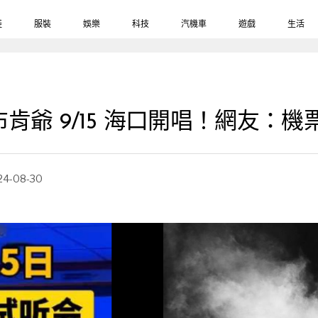
鞋
服裝
娛樂
科技
汽機車
遊戲
生活
爺 9/15 海口開唱！網友：機
24-08-30