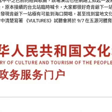
，當中不乏已前的經典歌曲，該場演出也在網路上掀起一波
後，原本接續的台北站臨時喊卡，大家都很好奇肯爺下一
友發現肯爺下一站極有可能到海口開唱，甚至找到當地文
清楚寫著 《VULTURES》試聽會將於 9/7 在五源河體