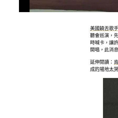
美國饒舌歌手 Ye 
聽會巡演，
時喊卡，讓許
開唱，此消
延伸閱讀：
成的場地太