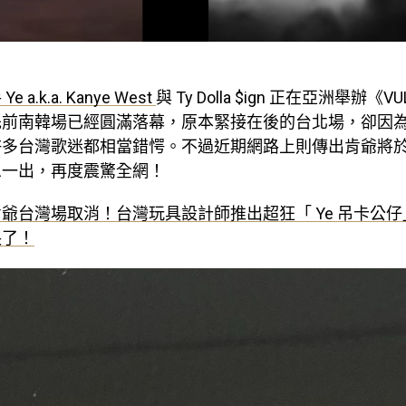
a.k.a. Kanye West
與 Ty Dolla $ign 正在亞洲舉辦《V
先前南韓場已經圓滿落幕，原本緊接在後的台北場，卻因
多台灣歌迷都相當錯愕。不過近期網路上則傳出肯爺將於 9
息一出，再度震驚全網！
肯爺台灣場取消！台灣玩具設計師推出超狂「 Ye 吊卡公
哭了！