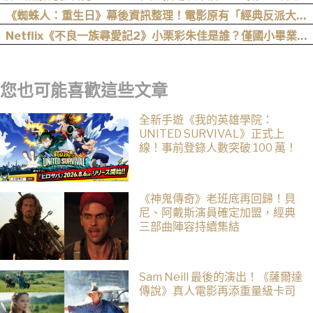
幕戰與聖誕大戰
《蜘蛛人：重生日》幕後資訊整理！電影原有「經典反派大混
戰」，湯姆點名想跟「霹靂火」合作！邁爾斯注定加入 MCU
Netflix《不良一族尋愛記2》小栗彩朱佳是誰？僅國小畢業人
生超戲劇化，IG、背景一次認識
您也可能喜歡這些文章
全新手遊《我的英雄學院：
UNITED SURVIVAL》正式上
線！事前登錄人數突破 100 萬！
《神鬼傳奇》老班底再回歸！貝
尼、阿戴斯演員確定加盟，經典
三部曲陣容持續集結
Sam Neill 最後的演出！《薩爾達
傳說》真人電影再添重量級卡司