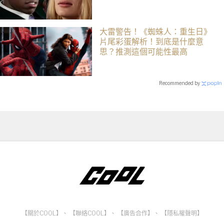
藝復興了
大雷警告！《蜘蛛人：重生日》
片尾彩蛋解析！到底是什麼意
思？推測這個可能性最高
Recommended by
【關於COOL】
、
【聯絡COOL】
、
【廣告合作】
、
【隱私權聲明】