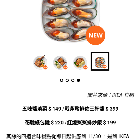
圖片來源：IKEA 官網
五味醬淡菜 $ 149
/
戰斧豬排佐三杯醬 $ 399
花雕紙包雞 $ 220
/
紅燒鯊鯊排炒飯 $ 199
其餘的四道台味餐點從即日起供應到 11/30 ，是到 IKEA