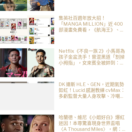
集英社百週年放大招！
「MANGA MILLION」近 400
部漫畫免費看，《航海王》、
《火影忍者》支援逾百種語言
Netflix《不良一族 2》小馬哥為
孩子金盆洗手！曾混黑道「割掉
小拇指」，女來賓全被帥到：超
有骨氣
DK 連斬 HLE、GEN，近期氣勢
如虹！Lucid 感謝教練 cvMax：
多虧監督大量人身攻擊、冷嘲熱
諷
哈蘭德、維尼《小姐好白》爆紅
迷因！本尊驚喜現身世界盃唱
〈A Thousand Miles〉，網：文