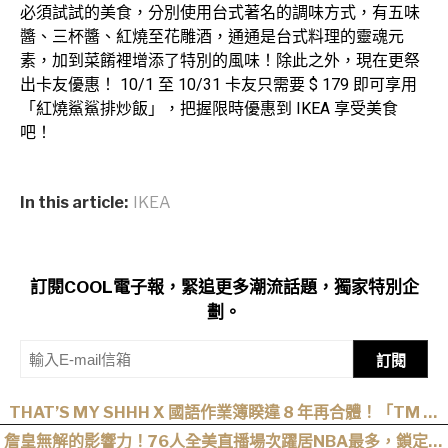
必須試試的美食，分別使用台式著名的調味方式，有五味
醬、三杯醬、紅燒至花雕酒，通通是台式料理的靈魂元
素，加到菜餚裡增添了特別的風味！除此之外，現在更祭
出卡友優惠！ 10/1 至 10/31 卡友只需要 $ 179 即可享用
「紅燒鯊鯊排炒飯」，把握限時優惠到 IKEA 享受美食
吧！
In this article:
IKEA
訂閱COOL電子報，緊追更多潮流話題，獨家特別企
劃。
訂閱
THAT’S MY SHHH X 國語作業簿睽違 8 年再合體！「TM 國
2」集結熊仔、陳嫺靜、山姆…完整卡司、售票資訊一次看
詹皇無解的影響力！76人全美直播場次躍居NBA最多，鎖定開