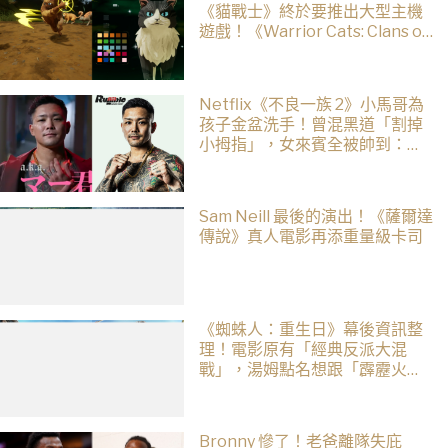
《貓戰士》終於要推出大型主機
遊戲！《Warrior Cats: Clans of
the Forest》今年秋季登場，自
創貓咪加入四大部族冒險
Netflix《不良一族 2》小馬哥為
孩子金盆洗手！曾混黑道「割掉
小拇指」，女來賓全被帥到：超
有骨氣
Sam Neill 最後的演出！《薩爾達
傳說》真人電影再添重量級卡司
《蜘蛛人：重生日》幕後資訊整
理！電影原有「經典反派大混
戰」，湯姆點名想跟「霹靂火」
合作！邁爾斯注定加入 MCU
Bronny 慘了！老爸離隊失庇