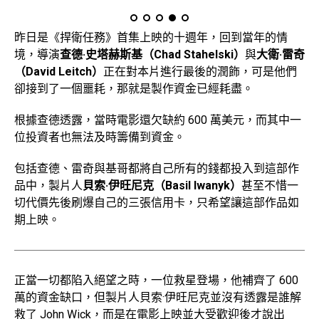
昨日是《捍衛任務》首集上映的十週年，回到當年的情
境，導演
查德·史塔赫斯基（Chad Stahelski）
與
大衛·雷奇
（David Leitch）
正在對本片進行最後的潤飾，可是他們
卻接到了一個噩耗，那就是製作資金已經耗盡。
根據查德透露，當時電影還欠缺約 600 萬美元，而其中一
位投資者也無法及時籌備到資金。
包括查德、雷奇與基哥都將自己所有的錢都投入到這部作
品中，製片人
貝索·伊旺尼克（Basil Iwanyk）
甚至不惜一
切代價先後刷爆自己的三張信用卡，只希望讓這部作品如
期上映。
正當一切都陷入絕望之時，一位救星登場，他補齊了 600
萬的資金缺口，但製片人貝索·伊旺尼克並沒有透露是誰解
救了 John Wick，而是在電影上映並大受歡迎後才說出