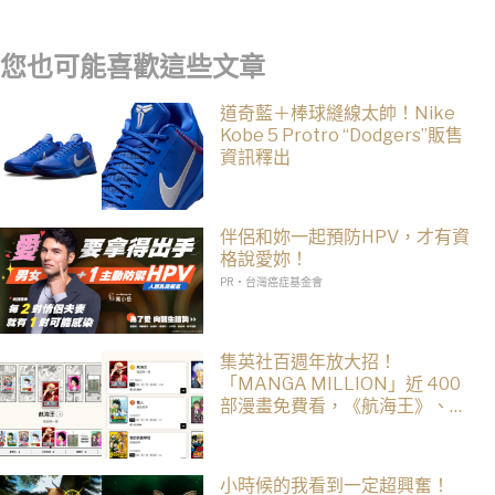
cvMax：多虧監督大量人身攻擊、冷嘲熱諷
您也可能喜歡這些文章
道奇藍＋棒球縫線太帥！Nike
Kobe 5 Protro “Dodgers”販售
資訊釋出
伴侶和妳一起預防HPV，才有資
格說愛妳！
PR・台灣癌症基金會
集英社百週年放大招！
「MANGA MILLION」近 400
部漫畫免費看，《航海王》、
《火影忍者》支援逾百種語言
小時候的我看到一定超興奮！