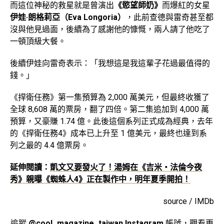
而這位神秘的救星就是曾演出
《慾望師奶》
而爆紅的女星
伊娃·朗格莉亞（Eva Longoria）
，此前查德與雷奇甚至都
沒與他見過面，後續為了感謝他的慷慨，兩人請了他吃了
一頓頂級大餐。
後續伊娃向雷奇表示：「我想這是我這輩子花過最值得的
錢。」
《捍衛任務》第一集預算為 2,000 萬美元，但最終收獲了
全球 8,608 萬的票房，翻了四倍。第二集追加到 4,000 萬
預算，又豪賺 1.74 億。此後這個系列正式成為經典，去年
的《捍衛任務4》成本已上升至 1 億美元，最終也達到系
列之最的 4.4 億票房。
延伸閱讀：
凱文又要發火了！湯姆在《吉米‧法倫今夜
秀》親曝《蜘蛛人4》正在製作中，明年夏季開拍！
source / IMDb
追蹤
@cool_magazine_taiwan Instagram
帳號，觀看更