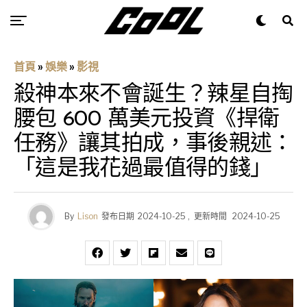
首頁
»
娛樂
»
影視
殺神本來不會誕生？辣星自掏
腰包 600 萬美元投資《捍衛
任務》讓其拍成，事後親述：
「這是我花過最值得的錢」
By
Lison
發布日期
2024-10-25
,
更新時間
2024-10-25