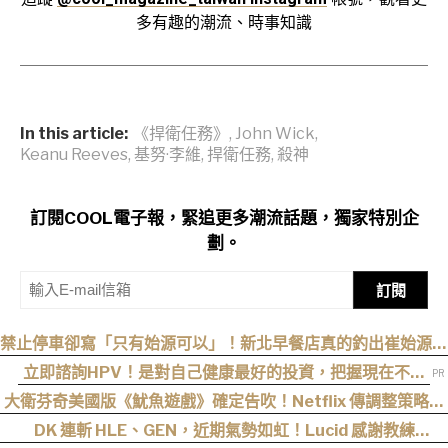
多有趣的潮流、時事知識
In this article:
《捍衛任務》
,
John Wick
,
Keanu Reeves
,
基努·李維
,
捍衛任務
,
殺神
訂閱COOL電子報，緊追更多潮流話題，獨家特別企
劃。
訂閱
禁止停車卻寫「只有始源可以」！新北早餐店真的釣出崔始源本
尊朝聖
立即諮詢HPV！是對自己健康最好的投資，把握現在不嫌
晚！
大衛芬奇美國版《魷魚遊戲》確定告吹！Netflix 傳調整策略，
不再推進該系列
DK 連斬 HLE、GEN，近期氣勢如虹！Lucid 感謝教練