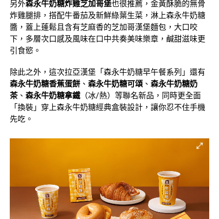
另外
森永牛奶糖炸雞芝加哥堡
也很推薦，金黃酥脆的無骨
炸雞腿排，搭配牛番茄及新鮮綠葉生菜，淋上森永牛奶糖
醬，蓋上蓬鬆且含有芝麻香的芝加哥漢堡麵包，大口咬
下，多層次口感及風味在口中共奏美味樂章，鹹甜滋味更
引食慾。
除此之外，這次拉亞漢堡「森永牛奶糖早午餐系列」還有
森永牛奶糖香蕉蛋餅
、
森永牛奶糖可頌
、
森永牛奶糖奶
茶
、
森永牛奶糖拿鐵
（冰/熱）等聯名新品，同時更全面
「換裝」穿上森永牛奶糖經典盒裝設計，讓你忍不住手機
先吃。