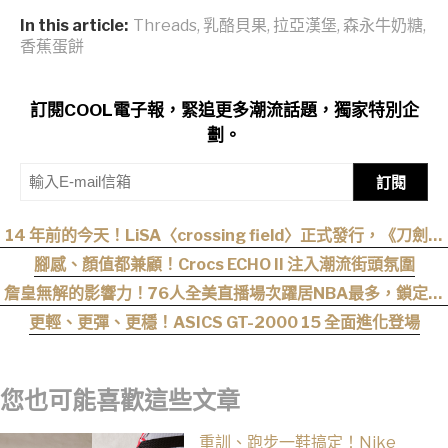
In this article:
Threads
,
乳酪貝果
,
拉亞漢堡
,
森永牛奶糖
,
香蕉蛋餅
訂閱COOL電子報，緊追更多潮流話題，獨家特別企
劃。
訂閱
14 年前的今天！LiSA〈crossing field〉正式發行，《刀劍神
域》OP 不只熱血還藏著桐人、亞絲娜最深的羈絆
腳感、顏值都兼顧！Crocs ECHO II 注入潮流街頭氛圍
詹皇無解的影響力！76人全美直播場次躍居NBA最多，鎖定開
幕戰與聖誕大戰
更輕、更彈、更穩！ASICS GT-2000 15 全面進化登場
您也可能喜歡這些文章
重訓、跑步一鞋搞定！Nike