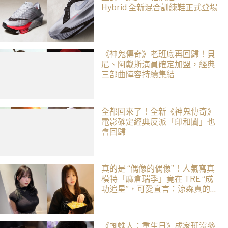
Hybrid 全新混合訓練鞋正式登場
《神鬼傳奇》老班底再回歸！貝
尼、阿戴斯演員確定加盟，經典
三部曲陣容持續集結
全都回來了！全新《神鬼傳奇》
電影確定經典反派「印和闐」也
會回歸
真的是 “偶像的偶像”！人氣寫真
模特「麻倉瑞季」竟在 TRE “成
功追星”，可愛直言：涼森真的太
可愛，幸好有來台灣
《蜘蛛人：重生日》成家班沒參