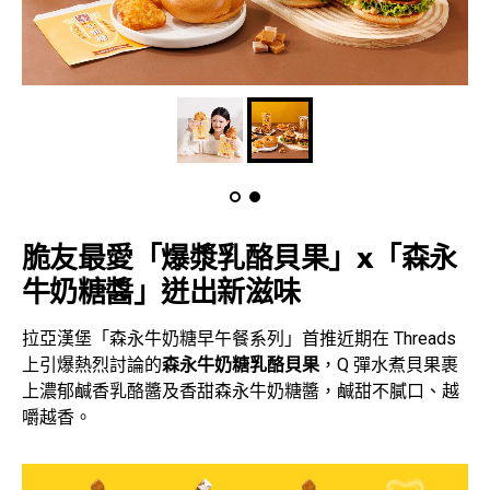
脆友最愛「爆漿乳酪貝果」x「森永
牛奶糖醬」迸出新滋味
拉亞漢堡「森永牛奶糖早午餐系列」首推近期在 Threads
上引爆熱烈討論的
森永牛奶糖乳酪貝果
，Q 彈水煮貝果裹
上濃郁鹹香乳酪醬及香甜森永牛奶糖醬，鹹甜不膩口、越
嚼越香。