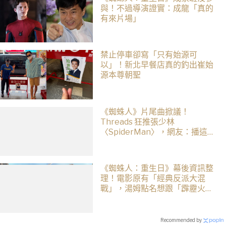
與！不過導演證實：成龍「真的
有來片場」
禁止停車卻寫「只有始源可
以」！新北早餐店真的釣出崔始
源本尊朝聖
《蜘蛛人》片尾曲掀議！
Threads 狂推張少林
〈SpiderMan〉，網友：播這個
直接神作預定
《蜘蛛人：重生日》幕後資訊整
理！電影原有「經典反派大混
戰」，湯姆點名想跟「霹靂火」
合作！邁爾斯注定加入 MCU
Recommended by