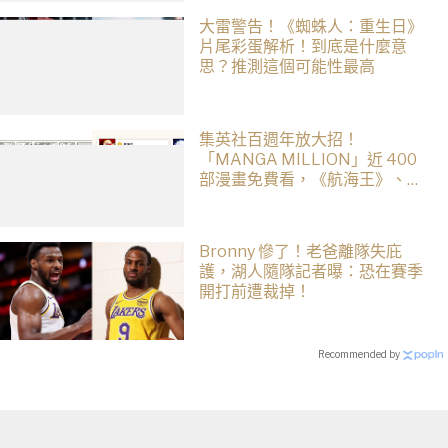
大雷警告！《蜘蛛人：重生日》
片尾彩蛋解析！到底是什麼意
思？推測這個可能性最高
集英社百週年放大招！
「MANGA MILLION」近 400
部漫畫免費看，《航海王》、
《火影忍者》支援逾百種語言
Bronny 慘了！老爸離隊失庇
護，湖人隨隊記者曝：恐在賽季
開打前遭裁掉！
Recommended by