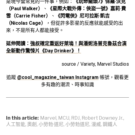
是現今蠻常見的一件事，例如：
《玩命關頭7》保羅·沃克
（Paul Walker）
、
《星際大戰外傳：俠盜一號》嘉莉·費
雪（Carrie Fisher）
、
《閃電俠》尼可拉斯·凱吉
（Nicolas Cage）
，但從許多影星的反應就能感受的出
來，不是所有人都能接受。
延伸閱讀：
強叔確定重返好萊塢！與潘妮洛普克魯茲合演
全新動作驚悚片《Day Drinker》！
source / Variety, Marvel Studios
追蹤
@cool_magazine_taiwan Instagram
帳號，觀看更
多有趣的潮流、時事知識
In this article:
Marvel
,
MCU
,
RDJ
,
Robert Downey Jr.
,
人工智能
,
奧創
,
小勞勃·道尼
,
小勞勃道尼
,
漫威
,
鋼鐵人