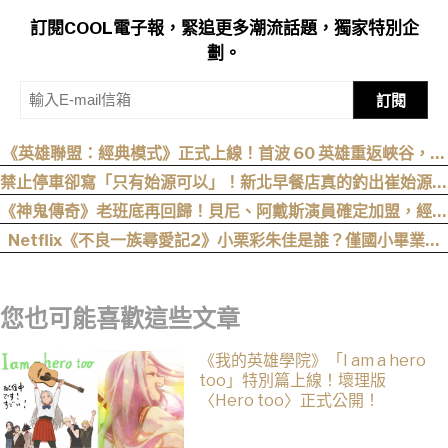
訂閱COOL電子報，緊追更多潮流話題，獨家特別企
劃。
訂閱
《英雄聯盟：經典模式》正式上線！首波 60 英雄重返峽谷，阿
卡莉、凱能、慎下一波加入
禁止停車卻寫「只有始源可以」！新北早餐店真的釣出崔始源本
尊朝聖
《神鬼傳奇》老班底再回歸！貝尼、阿戴斯演員確定加盟，經典
三部曲陣容持續集結
Netflix《不良一族尋愛記2》小栗彩朱佳是誰？僅國小畢業人
生超戲劇化，IG、背景一次認識
您也可能喜歡這些文章
《我的英雄學院》「I am a hero
too」特別篇上線！壞理版
〈Hero too〉正式公開！