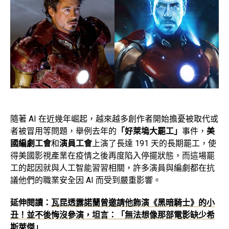
隨著 AI 在近幾年崛起，越來越多創作者開始擔憂被取代或
者被冒用等問題，舉例去年的
「好萊塢大罷工」
事件，
美
國編劇工會
和
演員工會
上演了長達 191 天的長期罷工，使
得美國影視產業在疫情之後再度陷入停擺狀態，而這場罷
工的起因就與人工智能習習相關，許多演員與編劇都在抗
議他們的職業安全因 AI 而受到嚴重影響。
延伸閱讀：
瓦昆透露諾蘭曾邀請他飾演《黑暗騎士》的小
丑！並不後悔沒參演，坦言：「無法想像那部電影缺少希
斯萊傑」