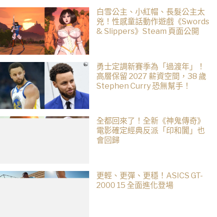
白雪公主、小紅帽、長髮公主太
兇！性感童話動作遊戲《Swords
& Slippers》Steam 頁面公開
勇士定調新賽季為「過渡年」！
高層保留 2027 薪資空間，38 歲
Stephen Curry 恐無幫手！
全都回來了！全新《神鬼傳奇》
電影確定經典反派「印和闐」也
會回歸
更輕、更彈、更穩！ASICS GT-
2000 15 全面進化登場