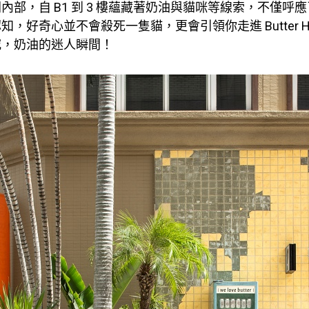
內部，自 B1 到 3 樓蘊藏著奶油與貓咪等線索，不僅呼
，好奇心並不會殺死一隻貓，更會引領你走進 Butter Ho
究，奶油的迷人瞬間！