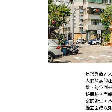
建築外觀置入 
人們探索的
鍵，每位到
秘體驗。而
案的誕生，承載
牆立面改以