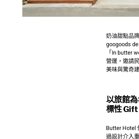
奶油甜點品牌「b
googood
「In butt
營運，邀請
美味與驚奇
以旅館為
標性 Gift
Butter 
過設計介入