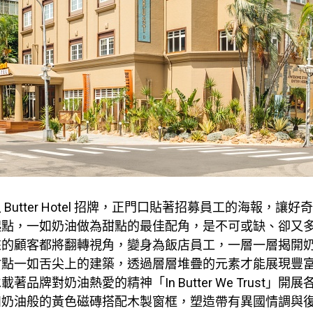
Butter Hotel 招牌，正門口貼著招募員工的海報，讓
起點，一如奶油做為甜點的最佳配角，是不可或缺、卻又
來的顧客都將翻轉視角，變身為飯店員工，一層一層揭開
甜點一如舌尖上的建築，透過層層堆疊的元素才能展現豐
著品牌對奶油熱愛的精神「In Butter We Trust」開
如奶油般的黃色磁磚搭配木製窗框，塑造帶有異國情調與