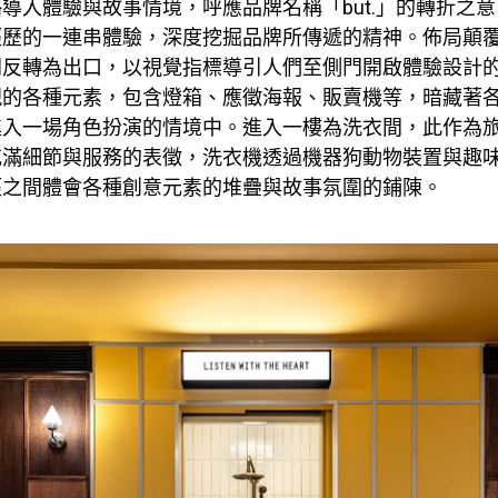
導入體驗與故事情境，呼應品牌名稱「but.」的轉折之
經歷的一連串體驗，深度挖掘品牌所傳遞的精神。佈局顛
門反轉為出口，以視覺指標導引人們至側門開啟體驗設計
現的各種元素，包含燈箱、應徵海報、販賣機等，暗藏著
進入一場角色扮演的情境中。進入一樓為洗衣間，此作為
充滿細節與服務的表徵，洗衣機透過機器狗動物裝置與趣
徑之間體會各種創意元素的堆疊與故事氛圍的鋪陳。