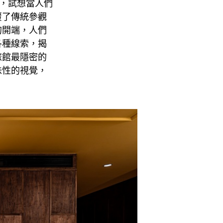
意，試想當人們
覆了傳統參觀
的開端，人們
各種線索，揭
旅館最隱密的
味性的視覺，