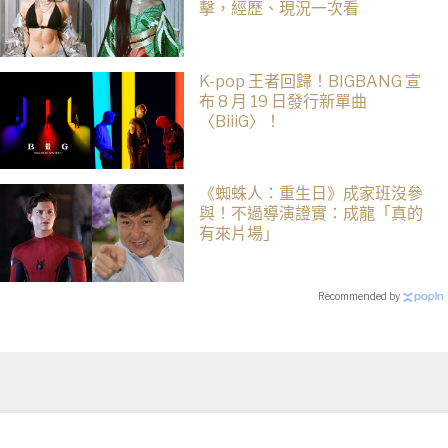
擊，經歷、現況一次看
K-pop 王者回歸！BIGBANG 宣
布 8 月 19 日發行新單曲
〈BiiiG〉！
《蜘蛛人：重生日》成家班沒參
與！不過導演證實：成龍「真的
有來片場」
Recommended by