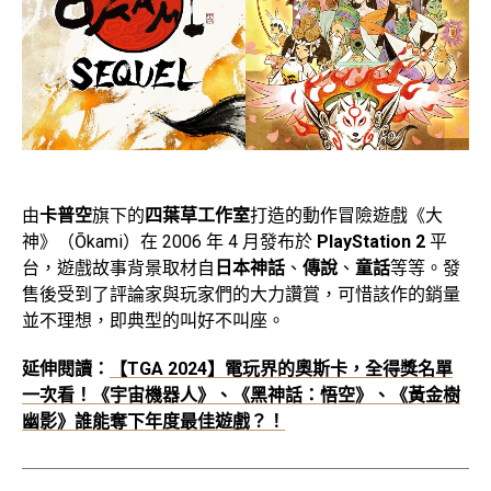
由
卡普空
旗下的
四葉草工作室
打造的動作冒險遊戲《大
神》（Ōkami）在 2006 年 4 月發布於
PlayStation 2
平
台，遊戲故事背景取材自
日本神話
、
傳說
、
童話
等等。發
售後受到了評論家與玩家們的大力讚賞，可惜該作的銷量
並不理想，即典型的叫好不叫座。
延伸閱讀：
【TGA 2024】電玩界的奧斯卡，全得獎名單
一次看！《宇宙機器人》、《黑神話：悟空》、《黃金樹
幽影》誰能奪下年度最佳遊戲？！