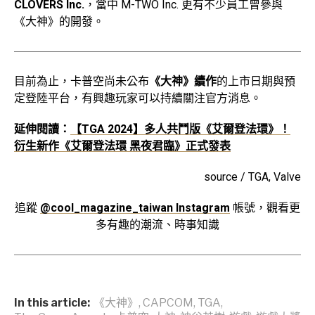
CLOVERS Inc.
，當中 M-TWO Inc. 更有不少員工曾參與
《大神》的開發。
目前為止，卡普空尚未公布
《大神》續作
的上市日期與預
定登陸平台，有興趣玩家可以持續關注官方消息。
延伸閱讀：
【TGA 2024】多人共鬥版《艾爾登法環》！
衍生新作《艾爾登法環 黑夜君臨》正式發表
source / TGA, Valve
追蹤
@cool_magazine_taiwan Instagram
帳號，觀看更
多有趣的潮流、時事知識
In this article:
《大神》
,
CAPCOM
,
TGA
,