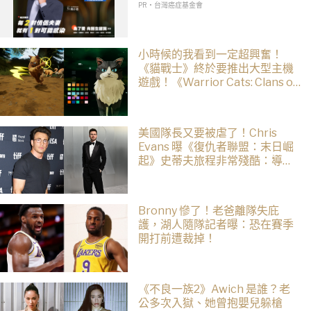
PR・台灣癌症基金會
小時候的我看到一定超興奮！
《貓戰士》終於要推出大型主機
遊戲！《Warrior Cats: Clans of
the Forest》今年秋季登場，自
創貓咪加入四大部族冒險
美國隊長又要被虐了！Chris
Evans 曝《復仇者聯盟：末日崛
起》史蒂夫旅程非常殘酷：導演
羅素兄弟最愛虐他了
Bronny 慘了！老爸離隊失庇
護，湖人隨隊記者曝：恐在賽季
開打前遭裁掉！
《不良一族2》Awich 是誰？老
公多次入獄、她曾抱嬰兒躲槍