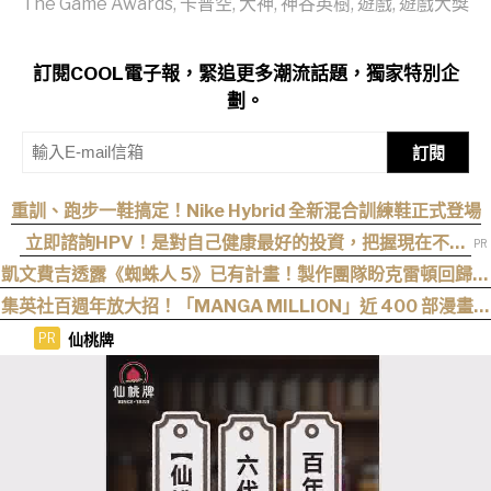
The Game Awards
,
卡普空
,
大神
,
神谷英樹
,
遊戲
,
遊戲大獎
訂閱COOL電子報，緊追更多潮流話題，獨家特別企
劃。
訂閱
重訓、跑步一鞋搞定！Nike Hybrid 全新混合訓練鞋正式登場
立即諮詢HPV！是對自己健康最好的投資，把握現在不嫌
晚！
凱文費吉透露《蜘蛛人 5》已有計畫！製作團隊盼克雷頓回歸執
導
集英社百週年放大招！「MANGA MILLION」近 400 部漫畫免
費看，《航海王》、《火影忍者》支援逾百種語言
仙桃牌
PR