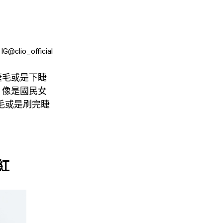
G@clio_official
睫毛或是下睫
！像是國民女
睫毛或是刷完睫
紅