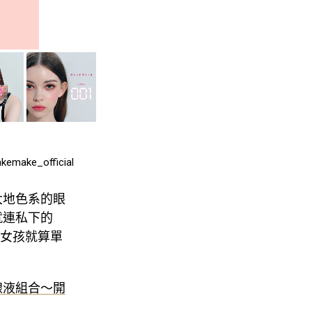
emake_official
大地色系的眼
就連私下的
睛的女孩就算單
線液組合～開