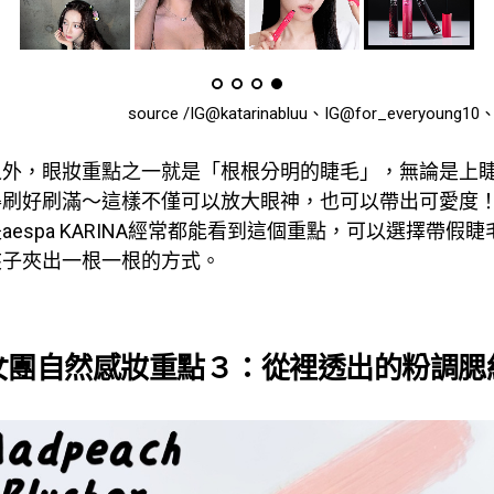
source /IG@katarinabluu、IG@for_everyoung10、I
之外，眼妝重點之一就是「根根分明的睫毛」，無論是上
得刷好刷滿～這樣不僅可以放大眼神，也可以帶出可愛度
aespa KARINA經常都能看到這個重點，可以選擇帶假
夾子夾出一根一根的方式。
女團自然感妝重點３：從裡透出的粉調腮