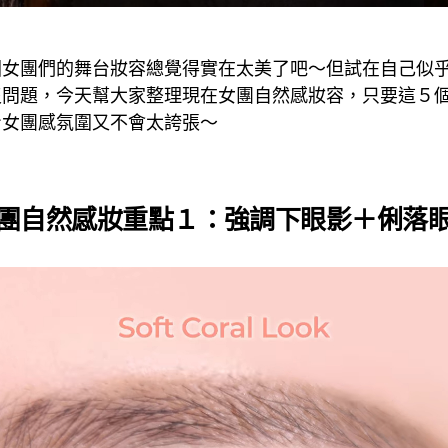
國女團們的舞台妝容總覺得實在太美了吧～但試在自己似
沒問題，今天幫大家整理現在女團自然感妝容，只要這５
身女團感氛圍又不會太誇張～
團自然感妝重點１：強調下眼影＋俐落