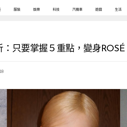
鞋
服裝
娛樂
科技
汽機車
遊戲
生活
：只要掌握５重點，變身ROSÉ、
18