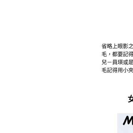
省略上眼影
毛，都要記
兒－員瑛或是
毛記得用小