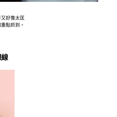
乎又好像太匡
個重點抓到，
眼線