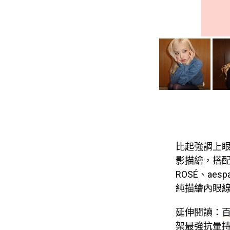
比起強調上
影描繪，搭
ROSÉ、ae
純描繪內眼
延伸閱讀：
架最強抗暈