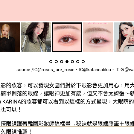
source /IG@roses_are_rosie、IG@katarinabluu、ＩＧ＠wak
眼影的妝容，可以發現女團們對於下眼影會更加用心，用
配簡單俐落的眼線，讓眼神更加有感，但又不會太誇張～
spa KARINA的妝容都可以看到以這樣的方式呈現，大眼
線也可以！
百搭眼線跟著韓國彩妝師這樣畫→秘訣就是眼線膠筆＋眼
持久眼線推薦！