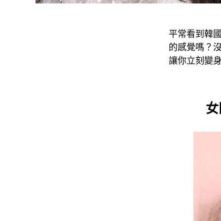
平常看到韓
的感覺嗎？
讓你立刻變
女