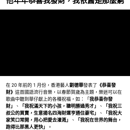
他年年恭喜我發財，我依舊是那麼窮
在 20 年前的 1 月份，香港藝人
劉德華
發表了
《恭喜發
財》
這首國語流行音樂，以春節賀歲為主題，樂迷可以在
歌曲中聽到華仔獻上的各種祝福，如：「
我恭喜你發
財」
、
「我祝滿天下的小孩，聰明勝過秀才」
、
「我祝三
叔公的買賣，生意揚名四海財運亨通住豪宅」
、
「我祝大
家笑口常開，用心把愛去灌溉」
、
「我祝在世界的舞台，
跑得比那黑人更快」
。