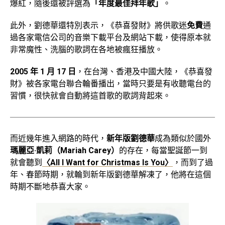
爆紅，隨後還被評選為
「年度最佳拜年歌」
。
此外，劉德華還特別表示，《恭喜發財》將供歌迷
免費
通
過各家電信公司的音樂下載平台及網站下載，使得原本就
非常魔性、洗腦的歌詞在各地被瘋狂播放。
2005 年 1 月 17 日
，在台灣、香港及中國大陸，《恭喜發
財》被各家電台聯合輪番播出，當時只要是有收聽電台的
習慣，很快就會自動將這首歌的歌詞背起來。
而近幾年進入網路的時代，
新年版劉德華
成為類似於國外
瑪麗亞·凱莉（Mariah Carey）
的存在，每當聖誕節一到
就會聽到
〈All I Want for Christmas Is You〉
，而到了過
年、春節時期，就輪到新年版劉德華解凍了，他將在這個
時期不斷地恭喜大家。