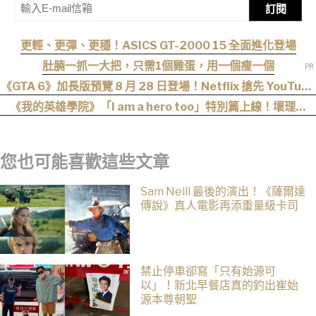
訂閱
更輕、更彈、更穩！ASICS GT-2000 15 全面進化登場
肚腩一抓一大把，只需1個雞蛋，用一個瘦一個
《GTA 6》加長版預覽 8 月 28 日登場！Netflix 搶先 YouTube
六小時首播
《我的英雄學院》「I am a hero too」特別篇上線！壞理版
〈Hero too〉正式公開！
您也可能喜歡這些文章
Sam Neill 最後的演出！《薩爾達
傳說》真人電影再添重量級卡司
禁止停車卻寫「只有始源可
以」！新北早餐店真的釣出崔始
源本尊朝聖