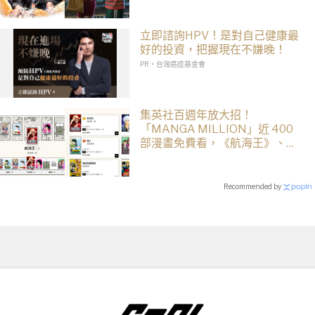
立即諮詢HPV！是對自己健康最
好的投資，把握現在不嫌晚！
PR・台灣癌症基金會
集英社百週年放大招！
「MANGA MILLION」近 400
部漫畫免費看，《航海王》、
《火影忍者》支援逾百種語言
Recommended by