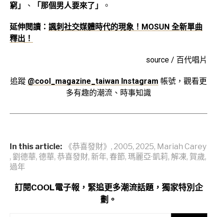
窮」
、
「那個男人要來了」
。
延伸閱讀：
諷刺社交媒體時代的現象！MOSUN 全新單曲
釋出！
source / 百代唱片
追蹤
@cool_magazine_taiwan Instagram
帳號，觀看更
多有趣的潮流、時事知識
In this article:
《恭喜發財》
,
2005
,
2025
,
Mariah Carey
,
劉德華
,
德華
,
恭喜發財
,
新年
,
春節
,
瑪麗亞·凱莉
,
解凍
,
賀歲
,
過年
訂閱COOL電子報，緊追更多潮流話題，獨家特別企
劃。