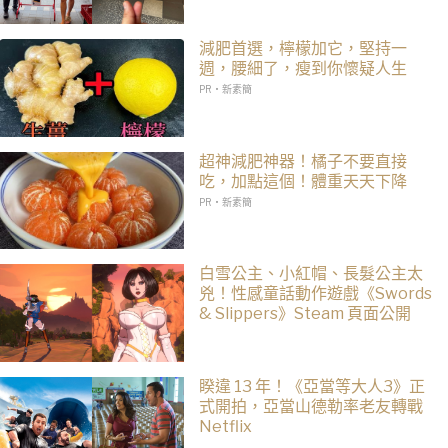
減肥首選，檸檬加它，堅持一
週，腰細了，瘦到你懷疑人生
PR・新素簡
超神減肥神器！橘子不要直接
吃，加點這個！體重天天下降
PR・新素簡
白雪公主、小紅帽、長髮公主太
兇！性感童話動作遊戲《Swords
& Slippers》Steam 頁面公開
睽違 13 年！《亞當等大人3》正
式開拍，亞當山德勒率老友轉戰
Netflix