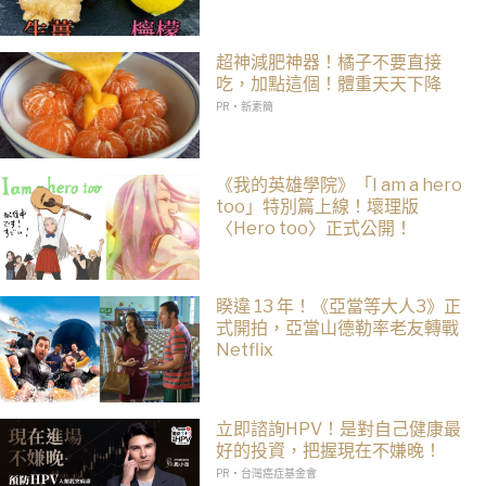
超神減肥神器！橘子不要直接
吃，加點這個！體重天天下降
PR・新素簡
《我的英雄學院》「I am a hero
too」特別篇上線！壞理版
〈Hero too〉正式公開！
睽違 13 年！《亞當等大人3》正
式開拍，亞當山德勒率老友轉戰
Netflix
立即諮詢HPV！是對自己健康最
好的投資，把握現在不嫌晚！
PR・台灣癌症基金會