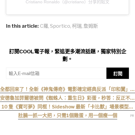
Cristiano Ronaldo（@cristiano）分享的貼文
In this article:
C羅
,
Sportico
,
柯瑞
,
詹姆斯
訂閱COOL電子報，緊追更多潮流話題，獨家特別企
劃。
訂閱
全都回來了！全新《神鬼傳奇》電影確定經典反派「印和闐」也
會回歸
安德魯加菲爾德被問《蜘蛛人：重生日》彩蛋，秒答：反正不是
我
10 隻《寶可夢》同框！Sideshow 最新「卡比獸」場景模型開
放預購
肚腩一抓一大把，只需1個雞蛋，用一個瘦一個