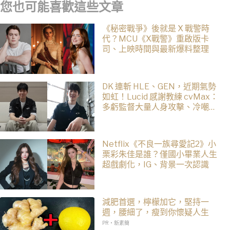
您也可能喜歡這些文章
《秘密戰爭》後就是 X 戰警時
代？MCU《X戰警》重啟版卡
司、上映時間與最新爆料整理
DK 連斬 HLE、GEN，近期氣勢
如虹！Lucid 感謝教練 cvMax：
多虧監督大量人身攻擊、冷嘲熱
諷
Netflix《不良一族尋愛記2》小
栗彩朱佳是誰？僅國小畢業人生
超戲劇化，IG、背景一次認識
減肥首選，檸檬加它，堅持一
週，腰細了，瘦到你懷疑人生
PR・新素簡