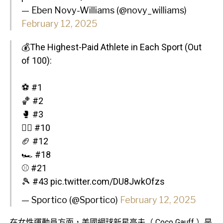
— Eben Novy-Williams (@novy_williams)
February 12, 2025
💰The Highest-Paid Athlete in Each Sport (Out
of 100):
⚽️ #1
🏀 #2
🥊 #3
🏌️‍♂️ #10
🏈 #12
🏎️ #18
⚾️ #21
🎾 #43
pic.twitter.com/DU8JwkOfzs
— Sportico (@Sportico)
February 12, 2025
在女性運動員方面，美國網球新星高夫（ Coco Gauff ）是