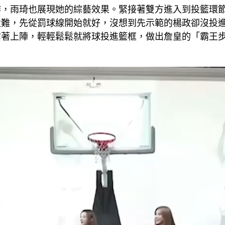
作，雨琦也展現她的綜藝效果。緊接著雙方進入到投籃環
太難，先從罰球線開始就好，沒想到先示範的楊政卻沒投
搶著上陣，輕輕鬆鬆就將球投進籃框，做出詹皇的「霸王