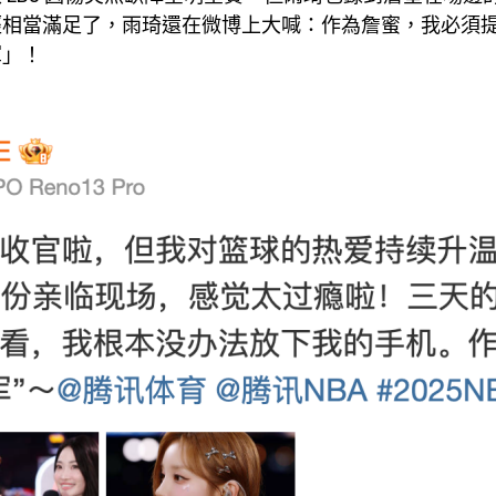
經相當滿足了，雨琦還在微博上大喊：作為詹蜜，我必須
軍」！