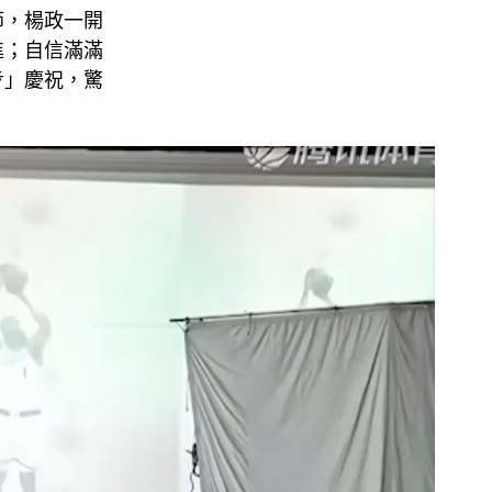
節，楊政一開
進；自信滿滿
步」慶祝，驚