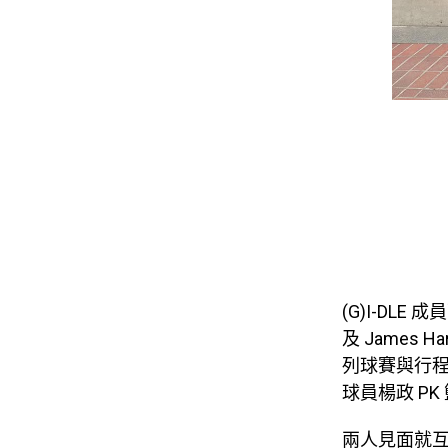
(G)I-DLE 
及 James
列球賽與行程
球員楊政 PK
兩人見面就