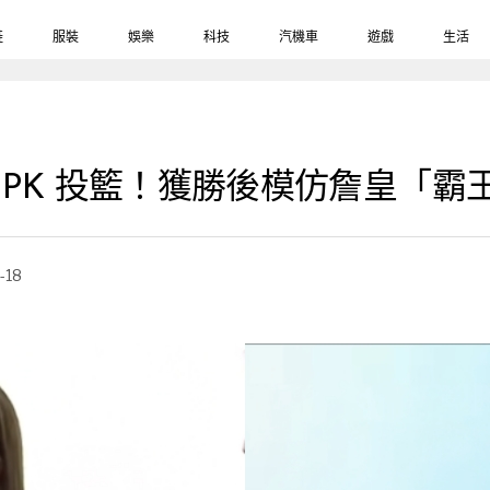
鞋
服裝
娛樂
科技
汽機車
遊戲
生活
球員 PK 投籃！獲勝後模仿詹皇「
-18