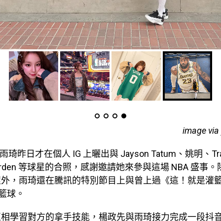
image via
成員雨琦昨日才在個人 IG 上曬出與 Jayson Tatum、姚明、Trac
 Harden 等球星的合照，感謝邀請她來參與這場 NBA 盛
外，雨琦還在騰訊的特別節目上與曾上過《這！就是灌籃》
 籃球。
互相學習對方的拿手技能，楊政先與雨琦接力完成一段抖