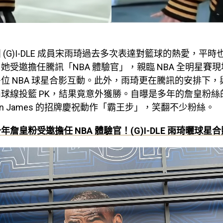
(G)I-DLE 成員宋雨琦過去多次表達對籃球的熱愛，平時也
她受邀擔任騰訊「NBA 體驗官」，親臨 NBA 全明星賽
位 NBA 球星合影互動。此外，雨琦更在騰訊的安排下，與前
球線投籃 PK，結果竟意外獲勝。自曝是多年的詹皇粉絲
ron James 的招牌慶祝動作「霸王步」，笑翻不少粉絲。
年詹皇粉受邀擔任 NBA 體驗官！(G)I-DLE 雨琦曬球