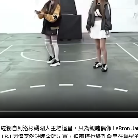
獨自到洛杉磯湖人主場追星，只為親睹偶像 LeBron Jam
 LBJ 因傷突然缺陣全明星賽，但雨琦也錄到詹皇在場邊