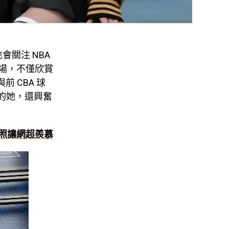
會關注 NBA
現場，不僅欣賞
 CBA 球
的她，還興奮
星合照讓網超羨慕