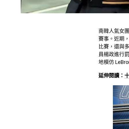
南韓人氣女團 
賽事。近期，
比賽，還與多
員楊政進行罰
地模仿 LeB
延伸閱讀：
十