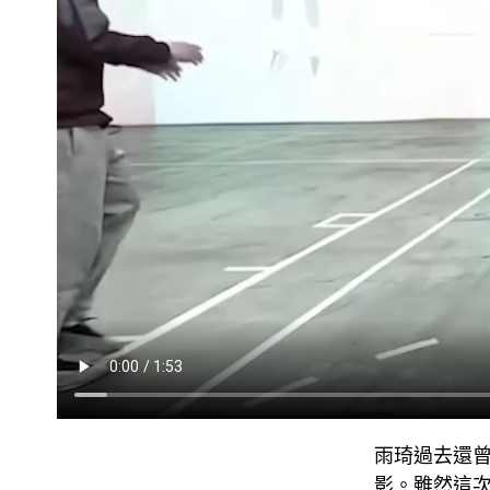
雨琦過去還曾經
影。雖然這次