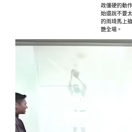
政僵硬的動
始還說不要
的雨琦馬上
艷全場。