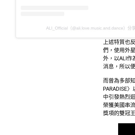
ALI_Official（@ali.love.music.and.dance
上述特質也反映在
們，使用外
外，以ALI作
消息，所以便以
而曾為多部知
PARADIS
中引發熱烈迴響。
榮獲美國串流平
獎項的雙冠