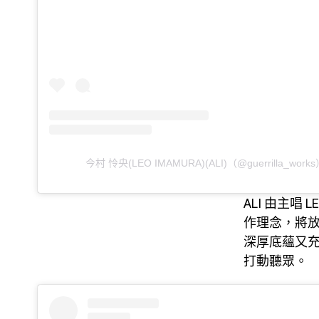
今村 怜央(LEO IMAMURA)(ALI)（@guerrilla_wo
ALI 由主唱 
作理念，將
深厚底蘊又
打動聽眾。