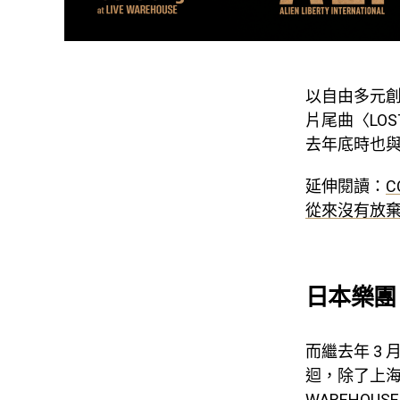
以自由多元創
片尾曲〈LOST
去年底時也與鶴
延伸閱讀：
C
從來沒有放
日本樂團
而繼去年 3
迴，除了上海、
WAREHOUS