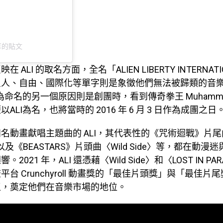
）分享的貼文
 ALI 的取名方面，全名「ALIEN LIBERTY INTERNAT
星人、自由、國際化等單字則是象徵他們無法被歸類的音
為命名的另一個原因則是創團時，看到傳奇拳王 Muhammad 
ALI為名，也將當時的 2016 年 6 月 3 日作為成團之日
名動畫獻唱主題曲的 ALI，其代表性的《咒術迴戰》片尾曲〈
E〉以及《BEASTARS》片頭曲〈Wild Side〉等，都在動
2021 年，ALI 還憑藉〈Wild Side〉和〈LOST IN PA
台 Crunchyroll 動畫獎的「最佳片頭獎」與「最佳片
王，奠定他們在音樂市場的地位。