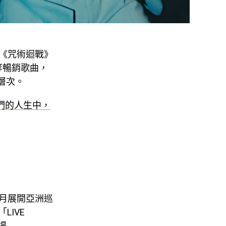
畫《咒術迴戰》
e〉等暢銷歌曲，
感層次。
我們的人生中，
！
 月展開亞洲巡
LIVE
專場