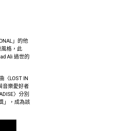
IONAL」的他
樂風格，此
Ali 過世的
。
LOST IN
漫迷與音樂愛好者
RADISE〉分別
尾獎」，成為該