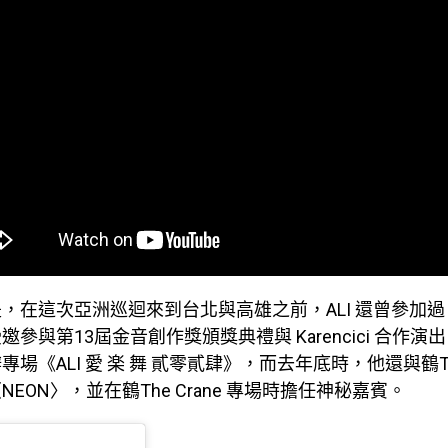
，在這次亞洲巡迴來到台北與高雄之前，ALI 還曾參加
參與第13屆金音創作獎頒獎典禮與 Karencici 合作
場《ALI 愛 楽 舞 貳零貳肆》，而去年底時，他還與鶴The
EON〉，並在鶴The Crane 專場時擔任神秘嘉賓。