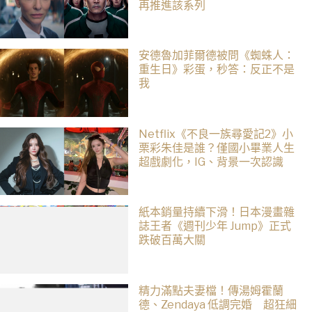
再推進該系列
安德魯加菲爾德被問《蜘蛛人：
重生日》彩蛋，秒答：反正不是
我
Netflix《不良一族尋愛記2》小
栗彩朱佳是誰？僅國小畢業人生
超戲劇化，IG、背景一次認識
紙本銷量持續下滑！日本漫畫雜
誌王者《週刊少年 Jump》正式
跌破百萬大關
精力滿點夫妻檔！傳湯姆霍蘭
德、Zendaya 低調完婚 超狂細