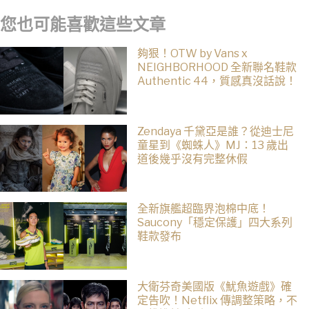
您也可能喜歡這些文章
夠狠！OTW by Vans x
NEIGHBORHOOD 全新聯名鞋款
Authentic 44，質感真沒話說！
Zendaya 千黛亞是誰？從迪士尼
童星到《蜘蛛人》MJ：13 歲出
道後幾乎沒有完整休假
全新旗艦超臨界泡棉中底！
Saucony「穩定保護」四大系列
鞋款發布
大衛芬奇美國版《魷魚遊戲》確
定告吹！Netflix 傳調整策略，不