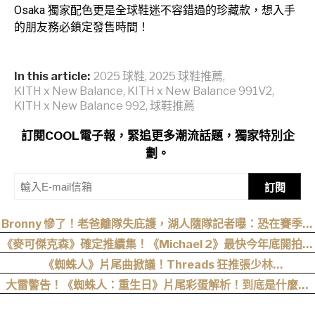
Osaka 獨家配色更是全球鞋迷不容錯過的珍藏款，想入手
的朋友務必鎖定發售時間！
In this article:
2025 球鞋
,
2025 球鞋推薦
,
KITH x New Balance
,
KITH x New Balance 991V2
,
KITH x New Balance 992
,
球鞋推薦
訂閱COOL電子報，緊追更多潮流話題，獨家特別企
劃。
訂閱
Bronny 慘了！老爸離隊失庇護，湖人隨隊記者曝：恐在賽季開
打前遭裁掉！
《麥可傑克森》確定推續集！《Michael 2》最快今年底開拍、
上映時間曝光
《蜘蛛人》片尾曲掀議！Threads 狂推張少林
〈SpiderMan〉，網友：播這個直接神作預定
大雷警告！《蜘蛛人：重生日》片尾彩蛋解析！到底是什麼意
思？推測這個可能性最高