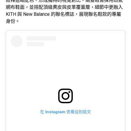
詮釋這組配色，形成獨特的視覺對比。兩雙鞋皆採用透氣
網布鞋面，並搭配頂級麂皮與皮革覆蓋層，細節中更融入
KITH 與 New Balance 的聯名標誌，展現聯名鞋款的專屬
身份。
在 Instagram 查看這則貼文