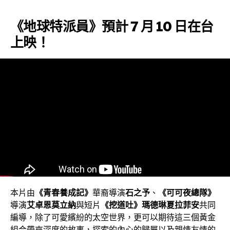
《地球特派員》預計 7 月 10 日在台
上映！
本片由
《青春養成記》
華裔導演
石之予
、
《可可夜總隊》
導演
艾卓恩莫立納
與短片
《挖道吐》瑪德琳夏拉菲安
共同
編導，除了可愛繽紛的太空世界，更可以期待這三個黃金
組合帶來深度的故事，探索的內心的歸屬以及親情友情的