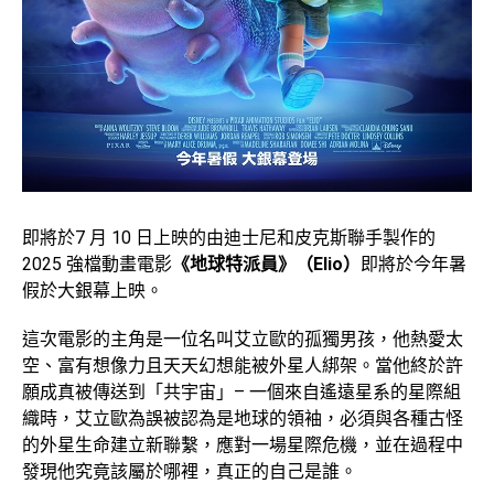
即將於7 月 10 日上映的由迪士尼和皮克斯聯手製作的
2025 強檔動畫電影
《地球特派員》（Elio）
即將於今年暑
假於大銀幕上映。
這次電影的主角是一位名叫艾立歐的孤獨男孩，他熱愛太
空、富有想像力且天天幻想能被外星人綁架。當他終於許
願成真被傳送到「共宇宙」– 一個來自遙遠星系的星際組
織時，艾立歐為誤被認為是地球的領袖，必須與各種古怪
的外星生命建立新聯繫，應對一場星際危機，並在過程中
發現他究竟該屬於哪裡，真正的自己是誰。