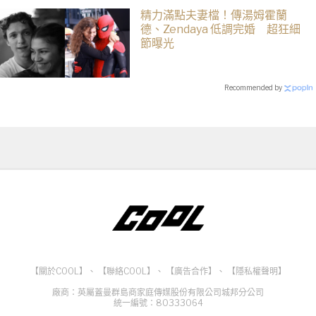
精力滿點夫妻檔！傳湯姆霍蘭
德、Zendaya 低調完婚 超狂細
節曝光
Recommended by
【關於COOL】
、
【聯絡COOL】
、
【廣告合作】
、
【隱私權聲明】
廠商：英屬蓋曼群島商家庭傳媒股份有限公司城邦分公司
統一編號：80333064