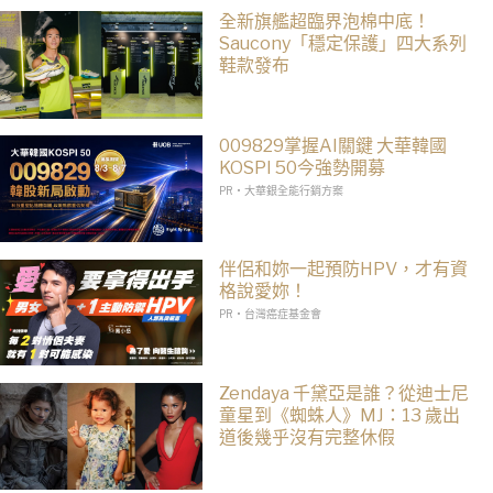
全新旗艦超臨界泡棉中底！
Saucony「穩定保護」四大系列
鞋款發布
009829掌握AI關鍵 大華韓國
KOSPI 50今強勢開募
PR・大華銀全能行銷方案
伴侶和妳一起預防HPV，才有資
格說愛妳！
PR・台灣癌症基金會
Zendaya 千黛亞是誰？從迪士尼
童星到《蜘蛛人》MJ：13 歲出
道後幾乎沒有完整休假