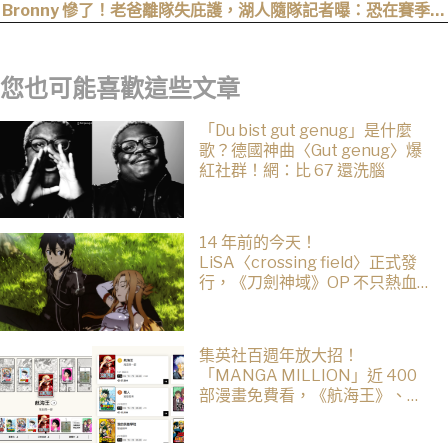
晚！
Bronny 慘了！老爸離隊失庇護，湖人隨隊記者曝：恐在賽季開
打前遭裁掉！
您也可能喜歡這些文章
「Du bist gut genug」是什麼
歌？德國神曲〈Gut genug〉爆
紅社群！網：比 67 還洗腦
14 年前的今天！
LiSA〈crossing field〉正式發
行，《刀劍神域》OP 不只熱血還
藏著桐人、亞絲娜最深的羈絆
集英社百週年放大招！
「MANGA MILLION」近 400
部漫畫免費看，《航海王》、
《火影忍者》支援逾百種語言