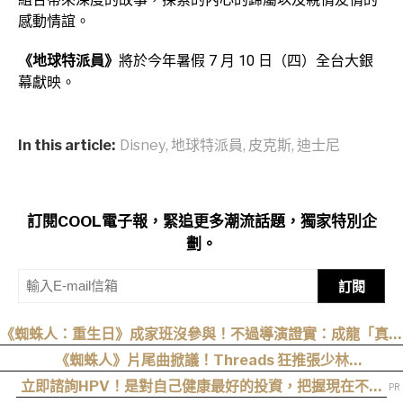
感動情誼。
《地球特派員》
將於今年暑假 7 月 10 日（四）全台大銀
幕獻映。
In this article:
Disney
,
地球特派員
,
皮克斯
,
迪士尼
訂閱COOL電子報，緊追更多潮流話題，獨家特別企
劃。
訂閱
《蜘蛛人：重生日》成家班沒參與！不過導演證實：成龍「真的
有來片場」
《蜘蛛人》片尾曲掀議！Threads 狂推張少林
〈SpiderMan〉，網友：播這個直接神作預定
立即諮詢HPV！是對自己健康最好的投資，把握現在不嫌