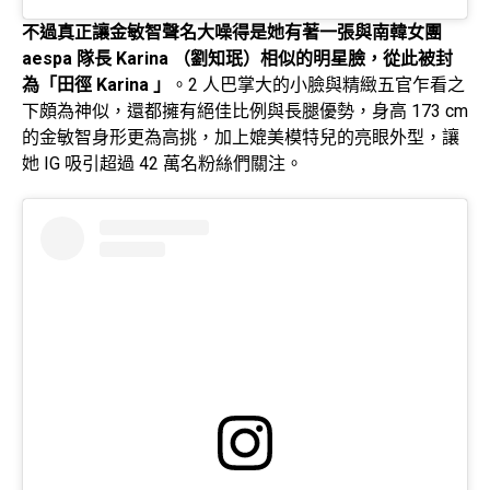
不過真正讓金敏智聲名大噪得是她有著一張與南韓女團
aespa 隊長 Karina （劉知珉）相似的明星臉，從此被封
為「田徑 Karina 」
。2 人巴掌大的小臉與精緻五官乍看之
下頗為神似，還都擁有絕佳比例與長腿優勢，身高 173 cm
的金敏智身形更為高挑，加上媲美模特兒的亮眼外型，讓
她 IG 吸引超過 42 萬名粉絲們關注。