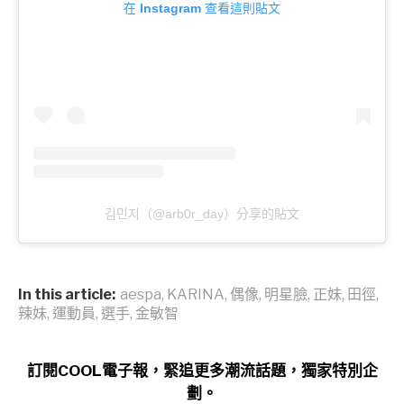
在 Instagram 查看這則貼文
김민지（@arb0r_day）分享的貼文
In this article:
aespa
,
KARINA
,
偶像
,
明星臉
,
正妹
,
田徑
,
辣妹
,
運動員
,
選手
,
金敏智
訂閱COOL電子報，緊追更多潮流話題，獨家特別企
劃。