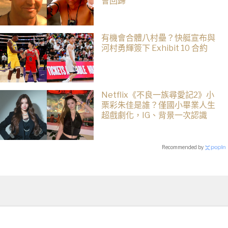
會回歸
有機會合體八村壘？快艇宣布與
河村勇輝簽下 Exhibit 10 合約
Netflix《不良一族尋愛記2》小
栗彩朱佳是誰？僅國小畢業人生
超戲劇化，IG、背景一次認識
Recommended by