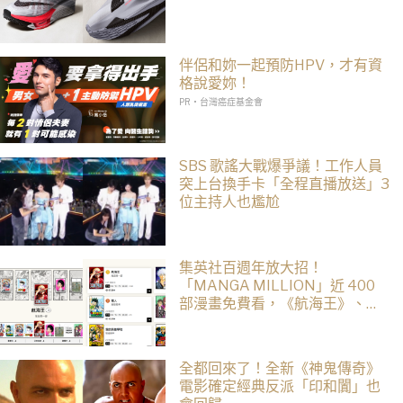
伴侶和妳一起預防HPV，才有資
格說愛妳！
PR・台灣癌症基金會
SBS 歌謠大戰爆爭議！工作人員
突上台換手卡「全程直播放送」3
位主持人也尷尬
集英社百週年放大招！
「MANGA MILLION」近 400
部漫畫免費看，《航海王》、
《火影忍者》支援逾百種語言
全都回來了！全新《神鬼傳奇》
電影確定經典反派「印和闐」也