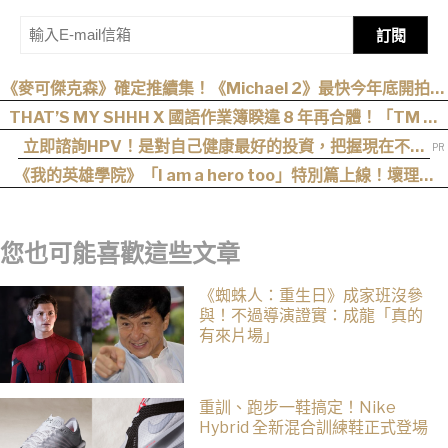
訂閱
《麥可傑克森》確定推續集！《Michael 2》最快今年底開拍、
上映時間曝光
THAT’S MY SHHH X 國語作業簿睽違 8 年再合體！「TM 國
2」集結熊仔、陳嫺靜、山姆…完整卡司、售票資訊一次看
立即諮詢HPV！是對自己健康最好的投資，把握現在不嫌
晚！
《我的英雄學院》「I am a hero too」特別篇上線！壞理版
〈Hero too〉正式公開！
您也可能喜歡這些文章
《蜘蛛人：重生日》成家班沒參
與！不過導演證實：成龍「真的
有來片場」
重訓、跑步一鞋搞定！Nike
Hybrid 全新混合訓練鞋正式登場