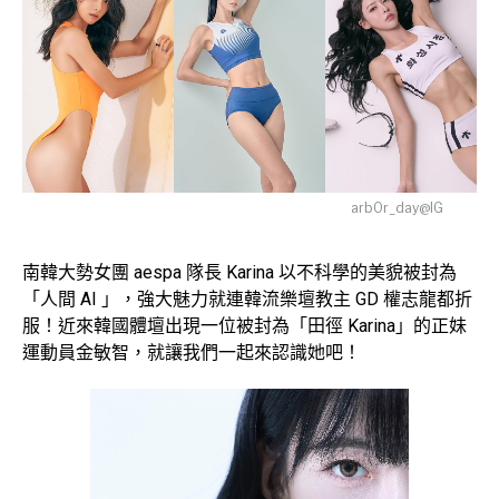
arb0r_day@IG
南韓大勢女團 aespa 隊長 Karina 以不科學的美貌被封為
「人間 AI 」，強大魅力就連韓流樂壇教主 GD 權志龍都折
服！近來韓國體壇出現一位被封為「田徑 Karina」的正妹
運動員金敏智，就讓我們一起來認識她吧！