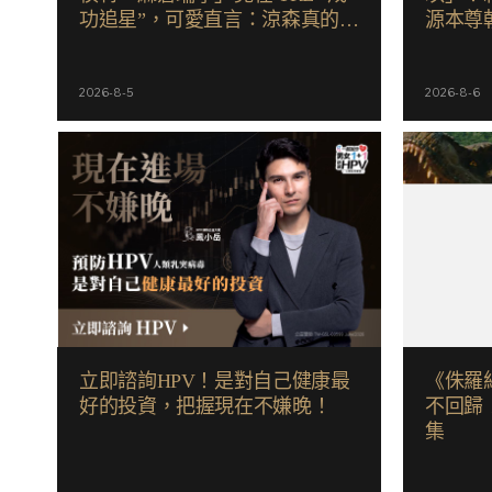
功追星”，可愛直言：涼森真的太
源本尊
可愛，幸好有來台灣
2026-8-5
2026-8-6
立即諮詢HPV！是對自己健康最
《侏羅
好的投資，把握現在不嫌晚！
不回歸
集