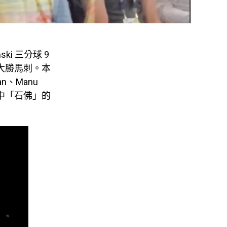
ki 三分球 9
6 大勝馬刺。本
n、Manu
n，其中「石佛」的