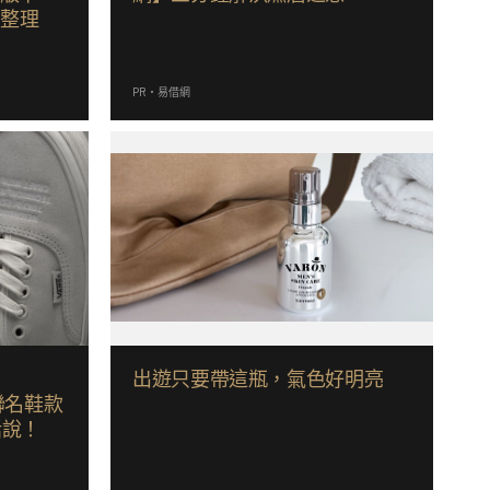
料整理
PR・易借網
出遊只要帶這瓶，氣色好明亮
新聯名鞋款
沒話說！