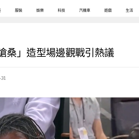
鞋
服裝
娛樂
科技
汽機車
遊戲
生活
n「滄桑」造型場邊觀戰引熱議
-31