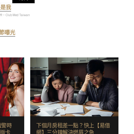
不是我
PR・Club Med Taiwan
細節曝光
戰警時
下個月房租差一點？快上【易借
啟版卡
網】三分鐘解決燃眉之急