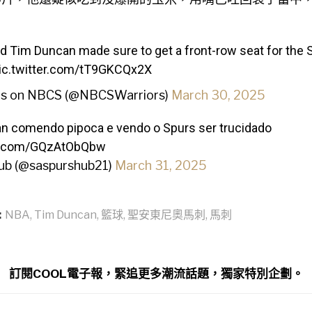
 Tim Duncan made sure to get a front-row seat for the 
ic.twitter.com/tT9GKCQx2X
rs on NBCS (@NBCSWarriors)
March 30, 2025
n comendo pipoca e vendo o Spurs ser trucidado
er.com/GQzAtObQbw
ub (@saspurshub21)
March 31, 2025
:
NBA
,
Tim Duncan
,
籃球
,
聖安東尼奧馬刺
,
馬刺
訂閱COOL電子報，緊追更多潮流話題，獨家特別企劃。