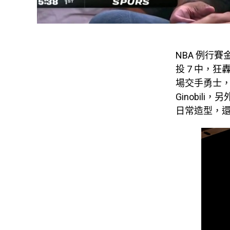
NBA 例行賽金
投 7 中，狂
場交手勇士，場
Ginobili
日常造型，