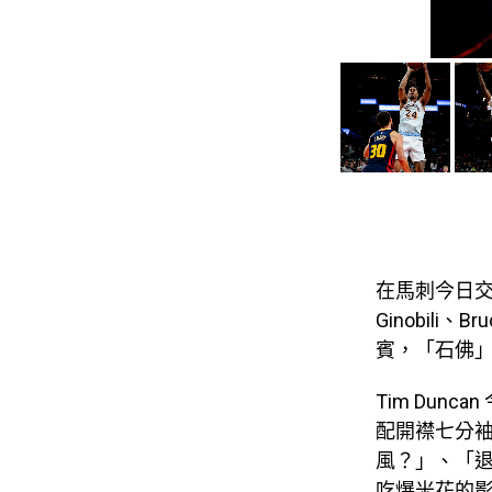
在馬刺今日交
Ginobili
賓，「石佛」T
Tim Dunc
配開襟七分
風？」、「退
吃爆米花的