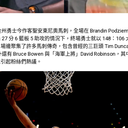
州勇士今作客聖安東尼奧馬刺，全場在 Brandin Podziems
轟 27 分 6 籃板 5 助攻的情況下，終場勇士就以 148：10
邊聚集了許多馬刺傳奇，包含曾經的三巨頭 Tim Dunca
，另外還有 Bruce Bowen 與「海軍上將」David Robinso
還引起粉絲們熱議。