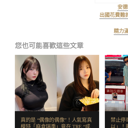
安德
出國花費難
精力滿
您也可能喜歡這些文章
真的是 “偶像的偶像”！人氣寫真
禁止停
模特「麻倉瑞季」竟在 TRE “成
以」！