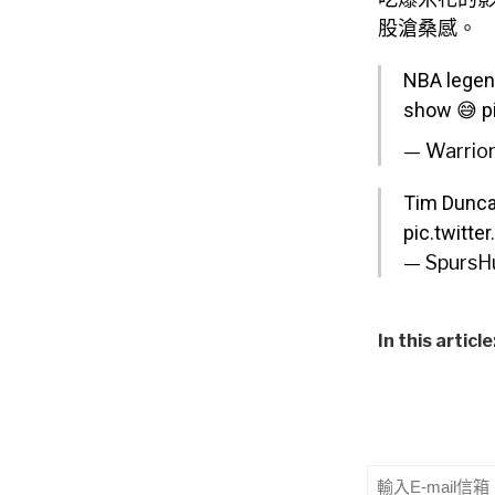
股滄桑感。
NBA legend
show 😅
p
— Warrio
Tim Dunca
pic.twitt
— SpursH
In this article