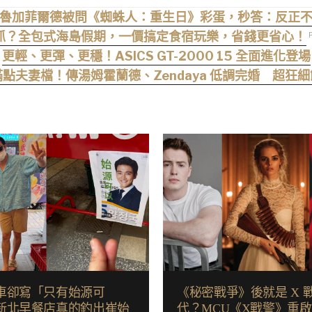
魯加菲爾德被問《蜘蛛人：重生日》彩蛋，秒答：反正
抓？全包式海島假期，一價搞定食宿玩樂，省錢更省心！
更輕、更彈、更穩！ASICS GT-2000 15 全面進化登場
點夫妻檔！傳湯姆霍蘭德、Zendaya 低調完婚 超狂
車卻寫「只有始源可
《秘密戰爭》後就是 X 
新北早餐店真的釣出崔始
代？MCU《X戰警》重