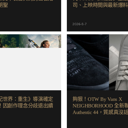
朝聖
司、上映時間與最新爆
2026-8-7
紀世界：重生》導演確定
夠狠！OTW By Vans X
！因創作理念分歧退出續
NEIGHBORHOOD 全
Authentic 44，質感真