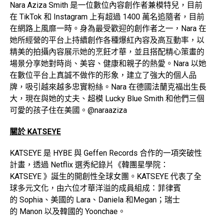
Nara Aziza Smith 是一位數位內容創作者兼模特兒，目前
在 TikTok 和 Instagram 上有超過 1400 萬名追隨者，目前
在網路上風靡一時。身為最受歡迎的創作者之一，Nara 在
她所經營的平台上持續創作各種爆紅內容及高互動率，以
精美的拍攝內容展示她的烹飪才華，並且搭配精心策畫的
場景分享她對時尚、美容、健康和親子的熱愛。Nara 以她
在數位平台上真誠不做作的形象，建立了強大的個人品
牌，吸引越來越多忠實粉絲。Nara 在德國法蘭克福出生長
大，現在與她的丈夫、超模 Lucky Blue Smith 和他們三個
可愛的孩子住在美國。@naraaziza
關於
KATSEYE
KATSEYE 是 HYBE 與 Geffen Records 合作的一項突破性
計畫，透過 Netflix 選秀紀錄片《韓團星學院：
KATSEYE 》誕生的開創性全球女團。KATSEYE 代表了全
球多元文化，由六位才華洋溢的成員組成：菲律賓
的 Sophia、美國的 Lara、Daniela 和Megan；瑞士
的 Manon 以及韓國的 Yoonchae。