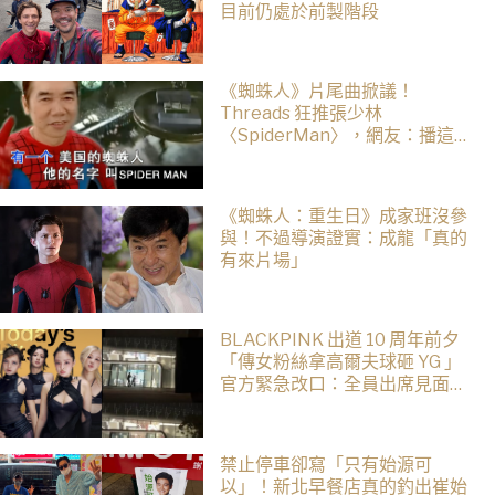
目前仍處於前製階段
《蜘蛛人》片尾曲掀議！
Threads 狂推張少林
〈SpiderMan〉，網友：播這個
直接神作預定
《蜘蛛人：重生日》成家班沒參
與！不過導演證實：成龍「真的
有來片場」
BLACKPINK 出道 10 周年前夕
「傳女粉絲拿高爾夫球砸 YG 」
官方緊急改口：全員出席見面
會！
禁止停車卻寫「只有始源可
以」！新北早餐店真的釣出崔始