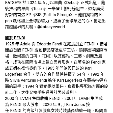
KATSEYE 於 2024 年 6 月以單曲《Debut》正式出道，隨
後推出的單曲《Touch》一舉登上排行榜冠軍，還有廣受
好評的首張 EP《SIS (Soft Is Strong)》。他們獨特的 K-
pop 風格加上全球影響力，擄獲了全球樂迷的心，創造出
跨越國界的共鳴。@katseyeworld
關於
FENDI
1925 年 Adele 與 Edoardo Fendi 在羅馬創立 FENDI，接著
開設首間 FENDI 皮包精品店及皮草工坊，隨即獲得國際市
場一致崇高的口碑，FENDI 以其優雅、工藝、創新及風
格，成功在國際市場上建立品牌形象。在著名的 Fendi 家
族五姐妹盛情邀約下，1965 年開始與已故的 Karl
Lagerfeld 合作，雙方的合作關係持續了 54 年，1992 年
時 Silvia Venturini Fendi 擔任 Karl Lagerfeld 在藝術指導方
面的副手；1994 年對她委以重任，負責指導配飾方面的設
計工作，之後又接手指導設計男裝系列。
2000 年 LVMH 集團收購 FENDI，2001年 LVMH 集團成
為 FENDI 最大股東。2020 年 9 月 Kim Jones 接
任 FENDI 的高級訂製服與女裝時裝藝術總監一職，時間直