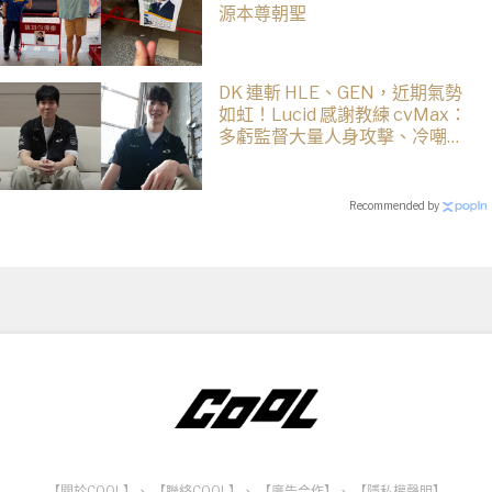
源本尊朝聖
DK 連斬 HLE、GEN，近期氣勢
如虹！Lucid 感謝教練 cvMax：
多虧監督大量人身攻擊、冷嘲熱
諷
Recommended by
【關於COOL】
、
【聯絡COOL】
、
【廣告合作】
、
【隱私權聲明】