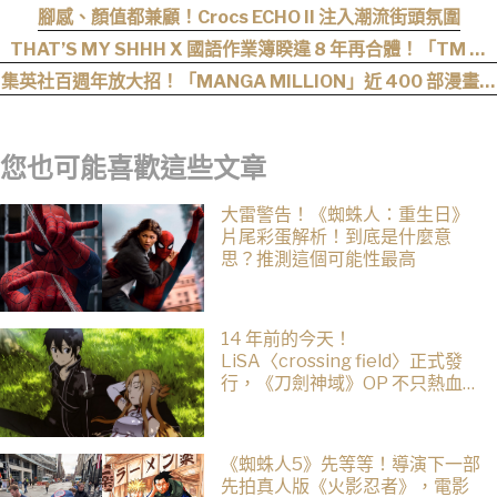
〈Hero too〉正式公開！
腳感、顏值都兼顧！Crocs ECHO II 注入潮流街頭氛圍
THAT’S MY SHHH X 國語作業簿睽違 8 年再合體！「TM 國
2」集結熊仔、陳嫺靜、山姆…完整卡司、售票資訊一次看
集英社百週年放大招！「MANGA MILLION」近 400 部漫畫免
費看，《航海王》、《火影忍者》支援逾百種語言
您也可能喜歡這些文章
大雷警告！《蜘蛛人：重生日》
片尾彩蛋解析！到底是什麼意
思？推測這個可能性最高
14 年前的今天！
LiSA〈crossing field〉正式發
行，《刀劍神域》OP 不只熱血還
藏著桐人、亞絲娜最深的羈絆
《蜘蛛人5》先等等！導演下一部
先拍真人版《火影忍者》，電影