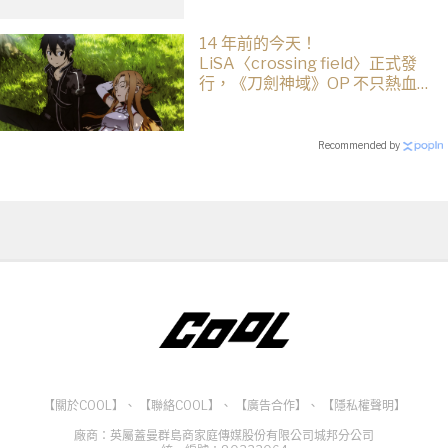
14 年前的今天！
LiSA〈crossing field〉正式發
行，《刀劍神域》OP 不只熱血還
藏著桐人、亞絲娜最深的羈絆
Recommended by
【關於COOL】
、
【聯絡COOL】
、
【廣告合作】
、
【隱私權聲明】
廠商：英屬蓋曼群島商家庭傳媒股份有限公司城邦分公司