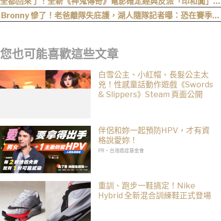
全都回來了！全新《神鬼傳奇》電影確定經典反派「印和闐」也
會回歸
Bronny 慘了！老爸離隊失庇護，湖人隨隊記者曝：恐在賽季開
打前遭裁掉！
您也可能喜歡這些文章
白雪公主、小紅帽、長髮公主太
兇！性感童話動作遊戲《Swords
& Slippers》Steam 頁面公開
伴侶和妳一起預防HPV，才有資
格說愛妳！
PR・台灣癌症基金會
重訓、跑步一鞋搞定！Nike
Hybrid 全新混合訓練鞋正式登場