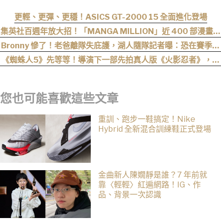
更輕、更彈、更穩！ASICS GT-2000 15 全面進化登場
集英社百週年放大招！「MANGA MILLION」近 400 部漫畫免
費看，《航海王》、《火影忍者》支援逾百種語言
Bronny 慘了！老爸離隊失庇護，湖人隨隊記者曝：恐在賽季開
打前遭裁掉！
《蜘蛛人5》先等等！導演下一部先拍真人版《火影忍者》，電
影目前仍處於前製階段
您也可能喜歡這些文章
重訓、跑步一鞋搞定！Nike
Hybrid 全新混合訓練鞋正式登場
金曲新人陳嫺靜是誰？7 年前就
靠〈輕輕〉紅遍網路！IG、作
品、背景一次認識