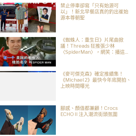
禁止停車卻寫「只有始源可
以」！新北早餐店真的釣出崔始
源本尊朝聖
《蜘蛛人：重生日》片尾曲掀
議！Threads 狂推張少林
〈SpiderMan〉，網笑：播這個
直接神作預定
《麥可傑克森》確定推續集！
《Michael 2》最快今年底開拍、
上映時間曝光
腳感、顏值都兼顧！Crocs
ECHO II 注入潮流街頭氛圍