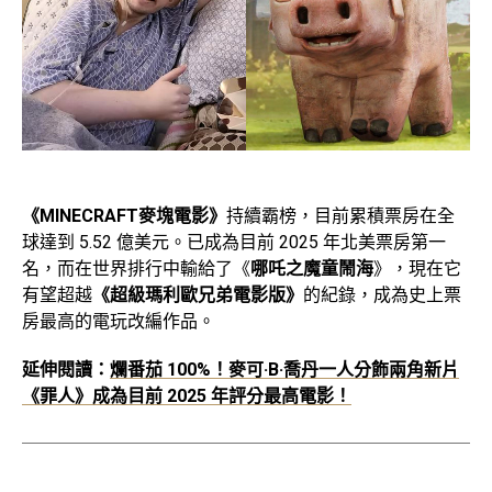
《MINECRAFT麥塊電影》
持續霸榜，目前累積票房在全
球達到 5.52 億美元。已成為目前 2025 年北美票房第一
名，而在世界排行中輸給了《
哪吒之魔童鬧海
》，現在它
有望超越
《超級瑪利歐兄弟電影版》
的紀錄，成為史上票
房最高的電玩改編作品。
延伸閱讀：
爛番茄 100%！麥可·B·喬丹一人分飾兩角新片
《罪人》成為目前 2025 年評分最高電影！