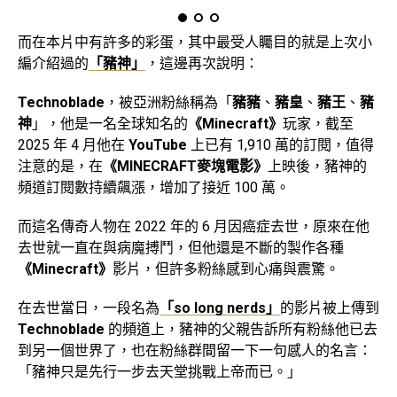
而在本片中有許多的彩蛋，其中最受人矚目的就是上次小
編介紹過的
「豬神」
，這邊再次說明：
Technoblade
，被亞洲粉絲稱為「
豬豬
、
豬皇
、
豬王
、
豬
神
」，他是一名全球知名的
《Minecraft》
玩家，截至
2025 年 4 月他在
YouTube
上已有 1,910 萬的訂閱，值得
注意的是，在
《MINECRAFT麥塊電影》
上映後，豬神的
頻道訂閱數持續飆漲，增加了接近 100 萬。
而這名傳奇人物在 2022 年的 6 月因癌症去世，原來在他
去世就一直在與病魔搏鬥，但他還是不斷的製作各種
《Minecraft》
影片，但許多粉絲感到心痛與震驚。
在去世當日，一段名為
「so long nerds」
的影片被上傳到
Technoblade
的頻道上，豬神的父親告訴所有粉絲他已去
到另一個世界了，也在粉絲群間留一下一句感人的名言：
「豬神只是先行一步去天堂挑戰上帝而已。」