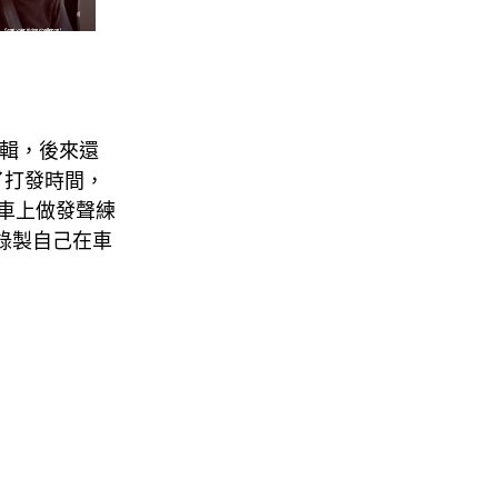
總編輯，後來還
了打發時間，
在車上做發聲練
始錄製自己在車