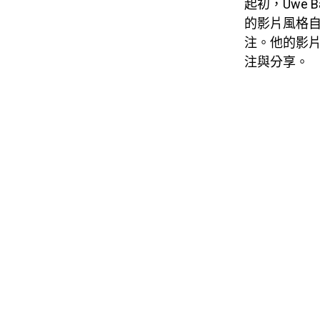
起初，Uwe
的影片風格
注。​他的影片也受
注與分享。 ​