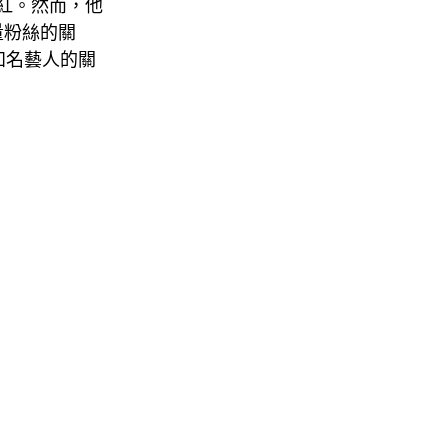
爆紅。然而，他
量粉絲的關
等國際知名藝人的關