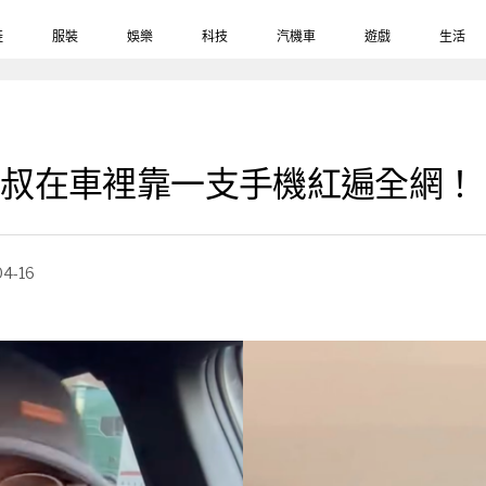
鞋
服裝
娛樂
科技
汽機車
遊戲
生活
國大叔在車裡靠一支手機紅遍全網！
04-16