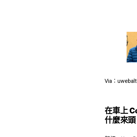
Via：uwebal
在車上 C
什麼來頭