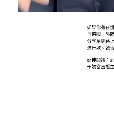
如果你有在滑 
自德國，憑藉
分享至網路
流行歌、饒
延伸閱讀：
干媽當直播