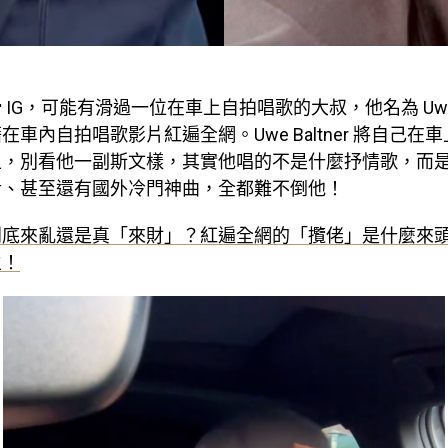
IG，可能有滑過一位在車上自拍唱歌的大叔，他名為 Uwe Ba
在車內自拍唱歌影片紅遍全網。Uwe Baltner 將自己在
上，別看他一副斯文樣，其實他唱的不是什麼抒情歌，而
舌、甚至還有國外冷門神曲，全都難不倒他！
到底來亂還是真「來財」？紅遍全網的「攬佬」是什麼來
主！